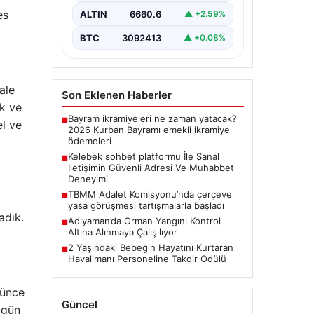
sağlaması kritik bir hassasiyet
es
ALTIN
6660.6
▲ +2.59%
taşımaktadır. Halen çeşitli…
BTC
3092413
▲ +0.08%
ale
Son Eklenen Haberler
ık ve
Bayram ikramiyeleri ne zaman yatacak?
■
el ve
2026 Kurban Bayramı emekli ikramiye
ödemeleri
Kelebek sohbet platformu İle Sanal
■
İletişimin Güvenli Adresi Ve Muhabbet
Deneyimi
TBMM Adalet Komisyonu’nda çerçeve
■
yasa görüşmesi tartışmalarla başladı
adık.
Adıyaman’da Orman Yangını Kontrol
■
Altına Alınmaya Çalışılıyor
2 Yaşındaki Bebeğin Hayatını Kurtaran
■
Havalimanı Personeline Takdir Ödülü
rünce
Güncel
ugün