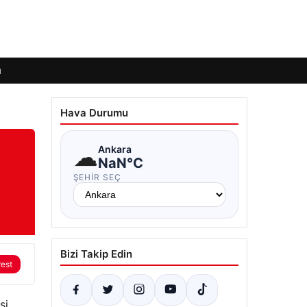
ı
Hava Durumu
☁
Ankara
NaN°C
ŞEHIR SEÇ
Bizi Takip Edin
rest
si