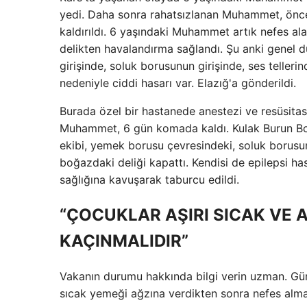
yedi. Daha sonra rahatsızlanan Muhammet, önce 
kaldırıldı. 6 yaşındaki Muhammet artık nefes al
delikten havalandırma sağlandı. Şu anki genel d
girişinde, soluk borusunun girişinde, ses teller
nedeniyle ciddi hasarı var. Elazığ'a gönderildi.
Burada özel bir hastanede anestezi ve resüsitas
Muhammet, 6 gün komada kaldı. Kulak Burun Boğ
ekibi, yemek borusu çevresindeki, soluk borusunu
boğazdaki deliği kapattı. Kendisi de epilepsi
sağlığına kavuşarak taburcu edildi.
“ÇOCUKLAR AŞIRI SICAK VE 
KAÇINMALIDIR”
Vakanın durumu hakkında bilgi verin uzman. Gün
sıcak yemeği ağzına verdikten sonra nefes alma 