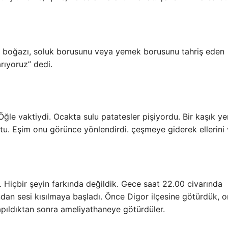
a, boğazı, soluk borusunu veya yemek borusunu tahriş eden
rıyoruz” dedi.
Öğle vaktiydi. Ocakta sulu patatesler pişiyordu. Bir kaşık y
ustu. Eşim onu ​​görünce yönlendirdi. çeşmeye giderek ellerini
i. Hiçbir şeyin farkında değildik. Gece saat 22.00 civarında
ından sesi kısılmaya başladı. Önce Digor ilçesine götürdük, 
apıldıktan sonra ameliyathaneye götürdüler.