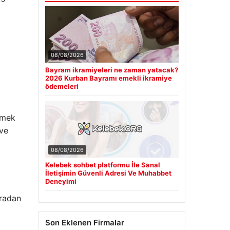
08/08/2026
Bayram ikramiyeleri ne zaman yatacak?
2026 Kurban Bayramı emekli ikramiye
ödemeleri
emek
 ve
08/08/2026
Kelebek sohbet platformu İle Sanal
İletişimin Güvenli Adresi Ve Muhabbet
Deneyimi
oradan
Son Eklenen Firmalar