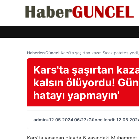
Haberler
›
Güncel
›
Kars'ta şaşırtan kaza: Sıcak patates yed
Kars'ta şaşırtan kaza
kalsın ölüyordu! Gü
hatayı yapmayın'
admin
•
12.05.2024 06:27
•
Güncellendi: 12.05.202
Kars'ta yaşanan olayda 6 yaşındaki Muhammet Em