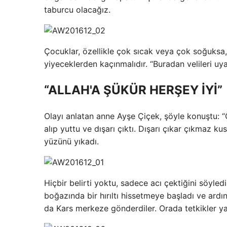
taburcu olacağız.
Çocuklar, özellikle çok sıcak veya çok soğuks
yiyeceklerden kaçınmalıdır. “Buradan velileri uya
“ALLAH'A ŞÜKÜR HERŞEY İYİ”
Olayı anlatan anne Ayşe Çiçek, şöyle konuştu: “
alıp yuttu ve dışarı çıktı. Dışarı çıkar çıkmaz k
yüzünü yıkadı.
Hiçbir belirti yoktu, sadece acı çektiğini söyled
boğazında bir hırıltı hissetmeye başladı ve ard
da Kars merkeze gönderdiler. Orada tetkikler y