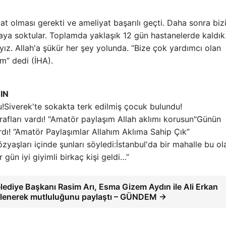
yat olması gerekti ve ameliyat başarılı geçti. Daha sonra biz
aya soktular. Toplamda yaklaşık 12 gün hastanelerde kaldık
. Allah'a şükür her şey yolunda. “Bize çok yardımcı olan
m” dedi (İHA).
IN
Siverek'te sokakta terk edilmiş çocuk bulundu!
Günün
dı! “Amatör Paylaşımlar Allahım Aklıma Sahip Çık”
İstanbul'da bir mahalle bu ol
 gün iyi giyimli birkaç kişi geldi…”
lediye Başkanı Rasim Arı, Esma Gizem Aydın ile Ali Erkan
n evlenerek mutluluğunu paylaştı – GÜNDEM →