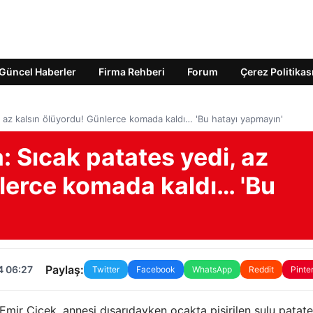
Güncel Haberler
Firma Rehberi
Forum
Çerez Politikas
i, az kalsın ölüyordu! Günlerce komada kaldı… 'Bu hatayı yapmayın'
: Sıcak patates yedi, az
nlerce komada kaldı… 'Bu
Paylaş:
4 06:27
Twitter
Facebook
WhatsApp
Reddit
Pinte
ir Çiçek, annesi dışarıdayken ocakta pişirilen sulu patate