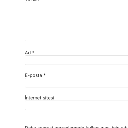
Ad
*
E-posta
*
İnternet sitesi
Daha sonraki yorumlarımda kullanılması için adı