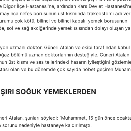
Digor İlçe Hastanesi'ne, ardından Kars Devlet Hastanesi'n
amayınca nefes borusunun üst kısmında trakeostomi adı veri
urumu çok kötü, bilinci ve bilinci kapalı, yemek borusunun
inde, sol ve sağ akciğerinde yemek ısısından dolayı oluşan ya
yon uzmanı doktor. Güneri Atalan ve ekibi tarafından kabul
az bölümü uzman doktorlarının desteğiyle. Güneri Atalan
n üst kısmı ve ses tellerindeki hasarın iyileştiğini gözleml
 hastası olan ve bu dönemde çok sayıda nöbet geçiren Muha
AŞIRI SOĞUK YEMEKLERDEN
eri Atalan, şunları söyledi: “Muhammet, 15 gün önce ocakt
sorunu nedeniyle hastaneye kaldırılmıştı.