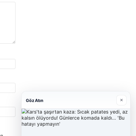
×
Göz Atın
n.