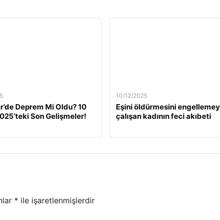
5
10/12/2025
ir’de Deprem Mi Oldu? 10
Eşini öldürmesini engelleme
2025’teki Son Gelişmeler!
çalışan kadının feci akıbeti
nlar
*
ile işaretlenmişlerdir