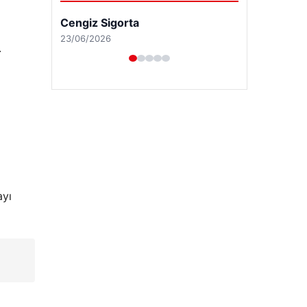
i
.
ayı
Hastaş Beton
26/05/2026