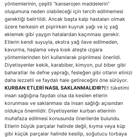
yöntemlerinin, çeşitli “kanserojen maddelerin”
oluşumuna neden olabileceği için tercih edilmemesi
gerektiği belirtildi. Ancak başta kalp hastaları olmak
üzere herkesin et pişirirken kuyruk yağı ve iç yağ
eklemek gibi yaygın hatalardan kaçınması gerekir.
Etlerin kendi suyuyla, ekstra yağ ilave edilmeden,
kavurma, haşlama veya kısık ateşte ızgara
yöntemlerinden biri kullanılarak pişirilmesi önerildi.
Diyetisyenler kekik, karabiber, kimyon, pul biber gibi
baharatlar ile defne yaprağı, fesleğen gibi otların etinizi
daha lezzetli ve faydalı hale getireceğini öne sürüyor.
KURBAN ETLERİ NASIL SAKLANMALIDIR?
Et tüketimi
insan sağlığına faydalı olsa da kesilen etlerin
korunması ve saklanması da insan sağlığı açısından
oldukça önemlidir. Diyetisyenler kurban etlerinin
muhafaza edilmesi konusunda önerilerde bulundu.
Etlerin büyük parçalar halinde değil, kıyma veya küp
gibi küçük parçalar halinde kesilip, soğutucu torbaya