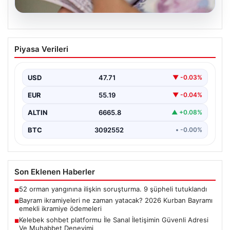
08.08.2026
Bayram ikramiyeleri ne zaman yatacak?
Piyasa Verileri
2026 Kurban Bayramı emekli ikramiye
ödemeleri
USD
47.71
▼ -0.03%
EUR
55.19
▼ -0.04%
ALTIN
6665.8
▲ +0.08%
BTC
3092552
• -0.00%
Son Eklenen Haberler
52 orman yangınına ilişkin soruşturma. 9 şüpheli tutuklandı
■
Bayram ikramiyeleri ne zaman yatacak? 2026 Kurban Bayramı
■
emekli ikramiye ödemeleri
Kelebek sohbet platformu İle Sanal İletişimin Güvenli Adresi
■
Ve Muhabbet Deneyimi