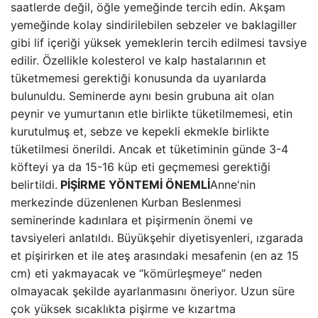
saatlerde değil, öğle yemeğinde tercih edin. Akşam
yemeğinde kolay sindirilebilen sebzeler ve baklagiller
gibi lif içeriği yüksek yemeklerin tercih edilmesi tavsiye
edilir. Özellikle kolesterol ve kalp hastalarının et
tüketmemesi gerektiği konusunda da uyarılarda
bulunuldu. Seminerde aynı besin grubuna ait olan
peynir ve yumurtanın etle birlikte tüketilmemesi, etin
kurutulmuş et, sebze ve kepekli ekmekle birlikte
tüketilmesi önerildi. Ancak et tüketiminin günde 3-4
köfteyi ya da 15-16 küp eti geçmemesi gerektiği
belirtildi.
PİŞİRME YÖNTEMİ ÖNEMLİ
Anne'nin
merkezinde düzenlenen Kurban Beslenmesi
seminerinde kadınlara et pişirmenin önemi ve
tavsiyeleri anlatıldı. Büyükşehir diyetisyenleri, ızgarada
et pişirirken et ile ateş arasındaki mesafenin (en az 15
cm) eti yakmayacak ve “kömürleşmeye” neden
olmayacak şekilde ayarlanmasını öneriyor. Uzun süre
çok yüksek sıcaklıkta pişirme ve kızartma