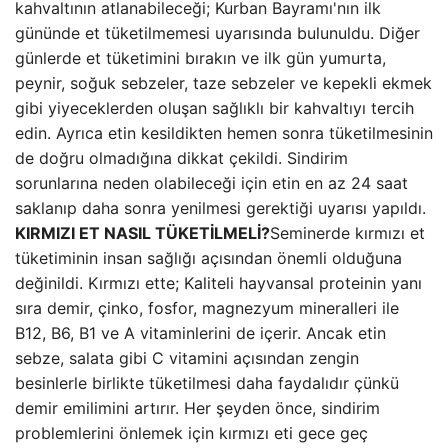
kahvaltının atlanabileceği; Kurban Bayramı'nın ilk
gününde et tüketilmemesi uyarısında bulunuldu. Diğer
günlerde et tüketimini bırakın ve ilk gün yumurta,
peynir, soğuk sebzeler, taze sebzeler ve kepekli ekmek
gibi yiyeceklerden oluşan sağlıklı bir kahvaltıyı tercih
edin. Ayrıca etin kesildikten hemen sonra tüketilmesinin
de doğru olmadığına dikkat çekildi. Sindirim
sorunlarına neden olabileceği için etin en az 24 saat
saklanıp daha sonra yenilmesi gerektiği uyarısı yapıldı.
KIRMIZI ET NASIL TÜKETİLMELİ?
Seminerde kırmızı et
tüketiminin insan sağlığı açısından önemli olduğuna
değinildi. Kırmızı ette; Kaliteli hayvansal proteinin yanı
sıra demir, çinko, fosfor, magnezyum mineralleri ile
B12, B6, B1 ve A vitaminlerini de içerir. Ancak etin
sebze, salata gibi C vitamini açısından zengin
besinlerle birlikte tüketilmesi daha faydalıdır çünkü
demir emilimini artırır. Her şeyden önce, sindirim
problemlerini önlemek için kırmızı eti gece geç