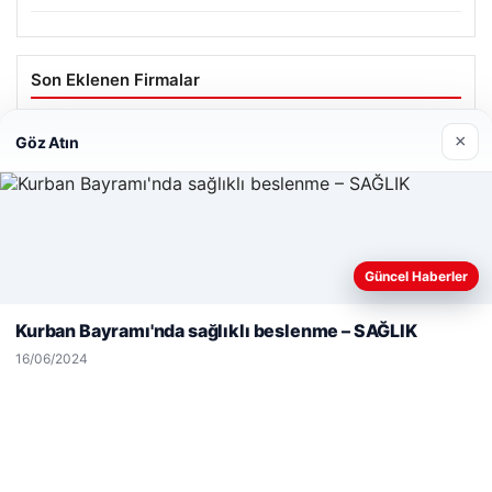
Son Eklenen Firmalar
×
Göz Atın
Web sitemizi nasıl kullandığınızı daha iyi anlayabilmek,
Güncel Haberler
deneyiminizi kişiselleştirmek ve geliştirmek amacıyla çerezler
kullanıyoruz.
Çerez Politikamız
Kurban Bayramı'nda sağlıklı beslenme – SAĞLIK
Reddet
Kabul Et
16/06/2024