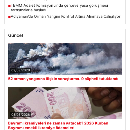
TBMM Adalet Komisyonu’nda çerçeve yasa görüşmesi
■
tartışmalarla başladı
Adıyaman’da Orman Yangını Kontrol Altına Alınmaya Çalışılıyor
■
Güncel
09/08/2026
52 orman yangınına ilişkin soruşturma. 9 şüpheli tutuklandı
08/08/2026
Bayram ikramiyeleri ne zaman yatacak? 2026 Kurban
Bayramı emekli ikramiye ödemeleri