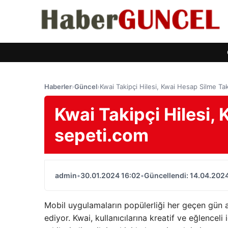
Haberler
›
Güncel
›
Kwai Takipçi Hilesi, Kwai Hesap Silme Ta
Kwai Takipçi Hilesi,
sepeti.com
admin
•
30.01.2024 16:02
•
Güncellendi: 14.04.202
Mobil uygulamaların popülerliği her geçen gün a
ediyor. Kwai, kullanıcılarına kreatif ve eğlencel