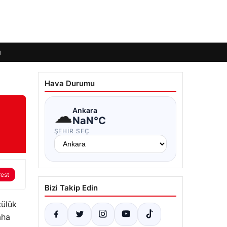
ı
Hava Durumu
☁
Ankara
NaN°C
ŞEHIR SEÇ
rest
Bizi Takip Edin
cülük
aha