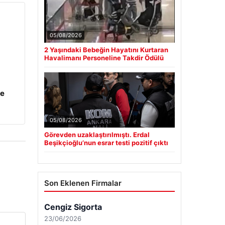
05/08/2026
2 Yaşındaki Bebeğin Hayatını Kurtaran
Havalimanı Personeline Takdir Ödülü
ye
05/08/2026
Görevden uzaklaştırılmıştı. Erdal
Beşikçioğlu’nun esrar testi pozitif çıktı
Son Eklenen Firmalar
Cengiz Sigorta
23/06/2026