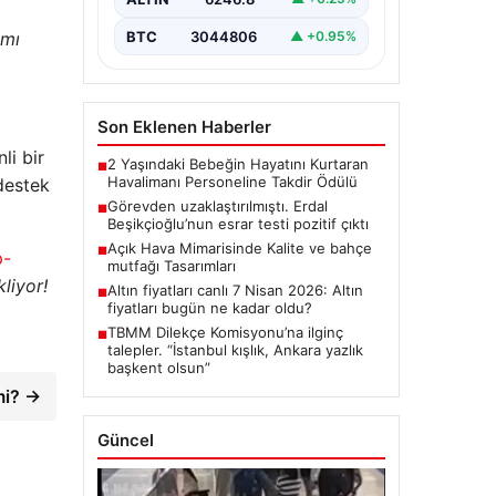
Detayları”,”content”: “ Türkiye’nin
önemli…
BTC
3044806
ımı
▲ +0.95%
Son Eklenen Haberler
li bir
2 Yaşındaki Bebeğin Hayatını Kurtaran
■
Havalimanı Personeline Takdir Ödülü
destek
Görevden uzaklaştırılmıştı. Erdal
■
Beşikçioğlu’nun esrar testi pozitif çıktı
Açık Hava Mimarisinde Kalite ve bahçe
■
p-
mutfağı Tasarımları
liyor!
Altın fiyatları canlı 7 Nisan 2026: Altın
■
fiyatları bugün ne kadar oldu?
TBMM Dilekçe Komisyonu’na ilginç
■
talepler. “İstanbul kışlık, Ankara yazlık
başkent olsun”
mi? →
Güncel