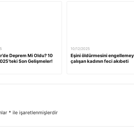
5
10/12/2025
ir’de Deprem Mi Oldu? 10
Eşini öldürmesini engelleme
2025’teki Son Gelişmeler!
çalışan kadının feci akıbeti
nlar
*
ile işaretlenmişlerdir