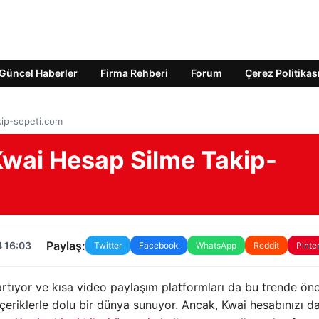
Güncel Haberler
Firma Rehberi
Forum
Çerez Politikas
kip-sepeti.com
 Kwai Hesap Silme Takip-
Paylaş:
4 16:03
Twitter
Facebook
WhatsApp
Reddit
Pinte
rtıyor ve kısa video paylaşım platformları da bu trende ön
i içeriklerle dolu bir dünya sunuyor. Ancak, Kwai hesabınızı d