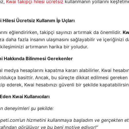
ız,
Kwai takipçi hilesi ücretsiz
kullanmanın yollarını keşfetm
 Hilesi Ücretsiz Kullanım İp Uçları
arını eğlendirirken, takipçi sayınızı artırmak da önemlidir.
Kw
za daha fazla insanın ulaşmasını sağlayabilir ve içeriğinizi 
tkileşiminizi artırmanın harika bir yoludur.
mi Hakkında Bilinmesi Gerekenler
al medya hesaplarını kapatma kararı alabilirler. Kwai hesabın
oldukça basittir. Ancak, bu süreçte dikkat edilmesi gereken
kip ederek, Kwai hesabınızı güvenli bir şekilde kapatabilirsin
Eden Kwai Kullanıcıları
ın deneyimleri şu şekilde:
epeti.com’un hizmetini kullanmaya başladım ve gerçekten etk
arafından görülüyor ve bu beni motive ediyor!”