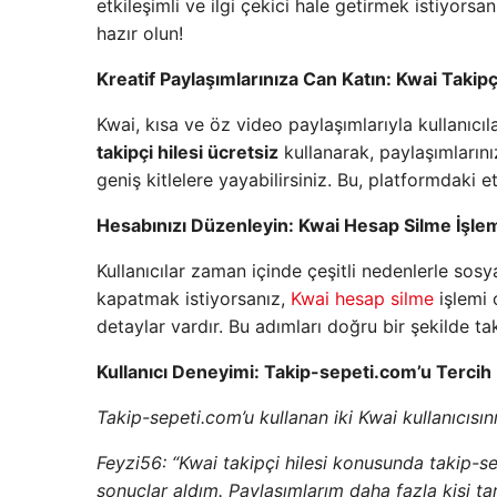
etkileşimli ve ilgi çekici hale getirmek istiyorsan
hazır olun!
Kreatif Paylaşımlarınıza Can Katın: Kwai Takipçi
Kwai, kısa ve öz video paylaşımlarıyla kullanıcıl
takipçi hilesi ücretsiz
kullanarak, paylaşımlarını
geniş kitlelere yayabilirsiniz. Bu, platformdaki e
Hesabınızı Düzenleyin: Kwai Hesap Silme İşle
Kullanıcılar zaman içinde çeşitli nedenlerle sosy
kapatmak istiyorsanız,
Kwai hesap silme
işlemi 
detaylar vardır. Bu adımları doğru bir şekilde ta
Kullanıcı Deneyimi: Takip-sepeti.com’u Tercih 
Takip-sepeti.com’u kullanan iki Kwai kullanıcısın
Feyzi56: “Kwai takipçi hilesi konusunda takip-s
sonuçlar aldım. Paylaşımlarım daha fazla kişi t