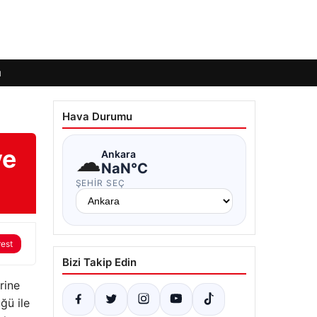
ı
Hava Durumu
ve
☁
Ankara
NaN°C
ŞEHIR SEÇ
rest
Bizi Takip Edin
rine
ğü ile