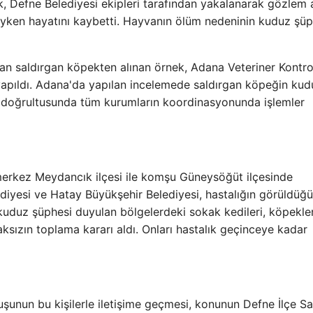
, Defne Belediyesi ekipleri tarafından yakalanarak gözlem a
ayken hayatını kaybetti. Hayvanın ölüm nedeninin kuduz şüp
an saldırgan köpekten alınan örnek, Adana Veteriner Kontro
 yapıldı. Adana'da yapılan incelemede saldırgan köpeğin kud
lar doğrultusunda tüm kurumların koordinasyonunda işlemler
erkez Meydancık ilçesi ile komşu Güneysöğüt ilçesinde
lediyesi ve Hatay Büyükşehir Belediyesi, hastalığın görüldüğü
 kuduz şüphesi duyulan bölgelerdeki sokak kedileri, köpekle
ksızın toplama kararı aldı. Onları hastalık geçinceye kadar
luşunun bu kişilerle iletişime geçmesi, konunun Defne İlçe Sa