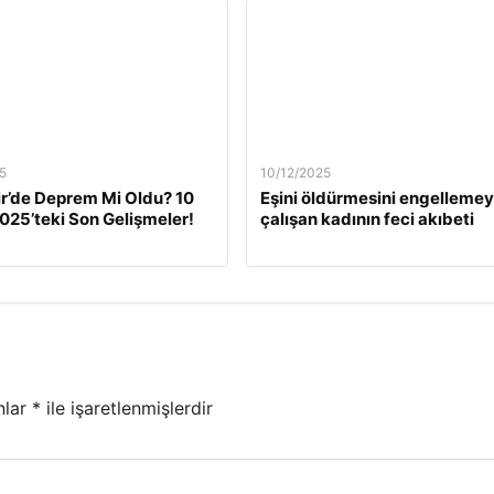
5
10/12/2025
ir’de Deprem Mi Oldu? 10
Eşini öldürmesini engelleme
2025’teki Son Gelişmeler!
çalışan kadının feci akıbeti
nlar
*
ile işaretlenmişlerdir