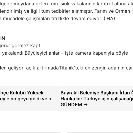
lgede meydana gelen tüm ısırık vakalarının kontrol altına al
rlendirilmiş ve ilgili tüm tedbirler alınmıştır. Tarım ve Orman 
mücadele çalışmaları titizlikle devam ediyor. (İHA)
IN
görür görmez kaptı
Büyüleyici anlar – işte kamera kapanıyla böyle
Titanik'teki en zengin adamın ca
.Bahçe Kulübü Yüksek
Bayraklı Belediye Başkanı İrfan 
neyle bölgeye geldi ve o
Harika bir Türkiye için çalışacağ
GÜNDEM →