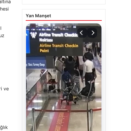
ltına
hesi
Yan Manşet
l
uz
ri ve
ğlık