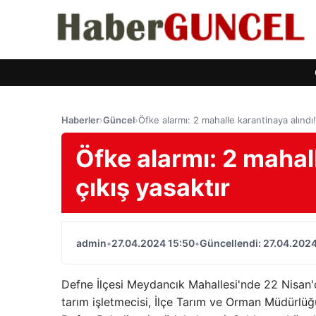
Haberler
›
Güncel
›
Öfke alarmı: 2 mahalle karantinaya alındı! 
Öfke alarmı: 2 mahall
çıkış yasaktır
admin
•
27.04.2024 15:50
•
Güncellendi: 27.04.2024
Defne İlçesi Meydancık Mahallesi'nde 22 Nisan'
tarım işletmecisi, İlçe Tarım ve Orman Müdürlüğ