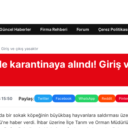
Güncel Haberler
Firma Rehberi
Forum
Çerez Politikas
Giriş ve çıkış yasaktır
e karantinaya alındı! Giriş 
Paylaş:
 15:50
Twitter
Facebook
WhatsApp
Reddit
Pinte
da bir sokak köpeğinin büyükbaş hayvanlara saldırması üze
ü'ne haber verdi. İhbar üzerine İlçe Tarım ve Orman Müdürlü