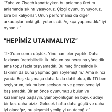
“Zaha ve Ziyech kanattayken bu anlamda üretim
anlamında sıkıntı yaşıyoruz. Çizgi oyunu oynuyoruz,
bire bir kalıyorlar. Onun performansı da diğer
arkadaşlarınınki gibi yetersizdi. Açıkça yapamadık.” iyi
oynadık.”
“HEPİMİZ UTANMALIYIZ”
“2-0'dan sonra düştük. Yine hamleler yaptık. Daha
fazlasını üretebilirdik. İki hücum oyuncusuna yöneldik
ama topu fazla taşıyamadık. Bu maç öncesinde iki
takımın da bunu yapmadığını söylemiştim.” Ama ikinci
yarıda Beşiktaş maça daha fazla dahil oldu, ilk 11'i ben
seçiyorum, takımı ben seçiyorum ve geçen sene iyi
başlamadık. Bir an önce oyunumuzu bulun ve
kazanmaya başlayın. Şampiyonluğun en büyük adayı
bir kez daha biziz. Gelecek hafta daha güçlü ve daha
iyi olacağız, bu akşamki yenilgiyi unutacağız.”