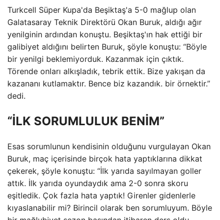
Turkcell Süper Kupa'da Beşiktaş'a 5-0 mağlup olan
Galatasaray Teknik Direktörü Okan Buruk, aldığı ağır
yenilginin ardından konuştu. Beşiktaş'ın hak ettiği bir
galibiyet aldığını belirten Buruk, şöyle konuştu: “Böyle
bir yenilgi beklemiyorduk. Kazanmak için çıktık.
Törende onları alkışladık, tebrik ettik. Bize yakışan da
kazananı kutlamaktır. Bence biz kazandık. bir örnektir.”
dedi.
“İLK SORUMLULUK BENİM”
Esas sorumlunun kendisinin olduğunu vurgulayan Okan
Buruk, maç içerisinde birçok hata yaptıklarına dikkat
çekerek, şöyle konuştu: “İlk yarıda sayılmayan goller
attık. İlk yarıda oyundaydık ama 2-0 sonra skoru
eşitledik. Çok fazla hata yaptık! Girenler gidenlerle
kıyaslanabilir mi? Birincil olarak ben sorumluyum. Böyle
bir mağlubiyet sezon başından itibaren ders oldu