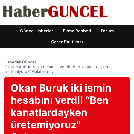
Güncel Haberler
Firma Rehberi
Forum
Çerez Politikası
Haberler
›
Güncel
›
Okan Buruk iki ismin hesabını verdi! “Ben kanatlardayken
üretemiyoruz” Galatasaray
Okan Buruk iki ismin
hesabını verdi! “Ben
kanatlardayken
üretemiyoruz”