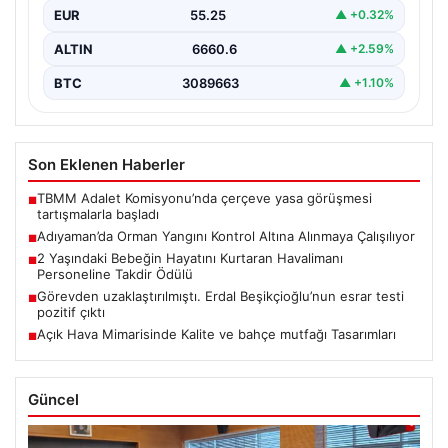
EUR
55.25
▲ +0.32%
ALTIN
6660.6
▲ +2.59%
BTC
3089663
▲ +1.10%
Son Eklenen Haberler
TBMM Adalet Komisyonu’nda çerçeve yasa görüşmesi
■
tartışmalarla başladı
Adıyaman’da Orman Yangını Kontrol Altına Alınmaya Çalışılıyor
■
2 Yaşındaki Bebeğin Hayatını Kurtaran Havalimanı
■
Personeline Takdir Ödülü
Görevden uzaklaştırılmıştı. Erdal Beşikçioğlu’nun esrar testi
■
pozitif çıktı
Açık Hava Mimarisinde Kalite ve bahçe mutfağı Tasarımları
■
Güncel