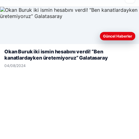
Güncel Haberler
Web sitemizi nasıl kullandığınızı daha iyi anlayabilmek,
deneyiminizi kişiselleştirmek ve geliştirmek amacıyla çerezler
Okan Buruk iki ismin hesabını verdi! “Ben
kullanıyoruz.
Çerez Politikamız
kanatlardayken üretemiyoruz” Galatasaray
Reddet
Kabul Et
04/08/2024
Hastaş Beton
26/05/2026