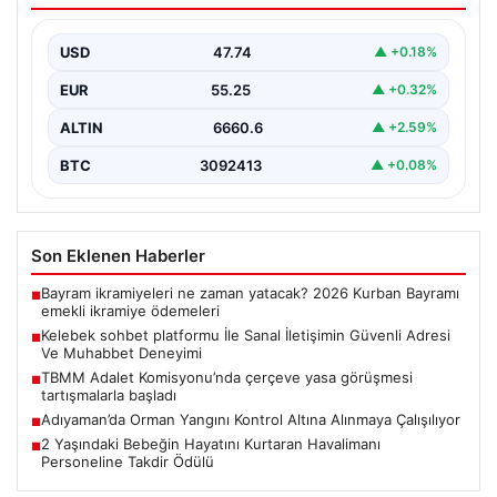
Deneyimi
USD
47.74
▲ +0.18%
Sanal dünyasında bireylerin güvenli bir biçimde iletişim
sağlaması kritik bir hassasiyet taşımaktadır. Halen
EUR
55.25
▲ +0.32%
çeşitli…
ALTIN
6660.6
▲ +2.59%
BTC
3092413
▲ +0.08%
Son Eklenen Haberler
Bayram ikramiyeleri ne zaman yatacak? 2026 Kurban Bayramı
■
emekli ikramiye ödemeleri
Kelebek sohbet platformu İle Sanal İletişimin Güvenli Adresi
■
Ve Muhabbet Deneyimi
TBMM Adalet Komisyonu’nda çerçeve yasa görüşmesi
■
tartışmalarla başladı
Adıyaman’da Orman Yangını Kontrol Altına Alınmaya Çalışılıyor
■
2 Yaşındaki Bebeğin Hayatını Kurtaran Havalimanı
■
Personeline Takdir Ödülü