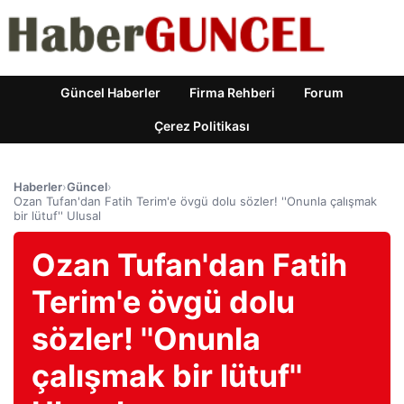
Güncel Haberler
Firma Rehberi
Forum
Çerez Politikası
Haberler
›
Güncel
›
Ozan Tufan'dan Fatih Terim'e övgü dolu sözler! ''Onunla çalışmak
bir lütuf'' Ulusal
Ozan Tufan'dan Fatih
Terim'e övgü dolu
sözler! ''Onunla
çalışmak bir lütuf''