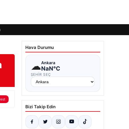
ı
Hava Durumu
n
☁
Ankara
NaN°C
ŞEHIR SEÇ
rest
Bizi Takip Edin