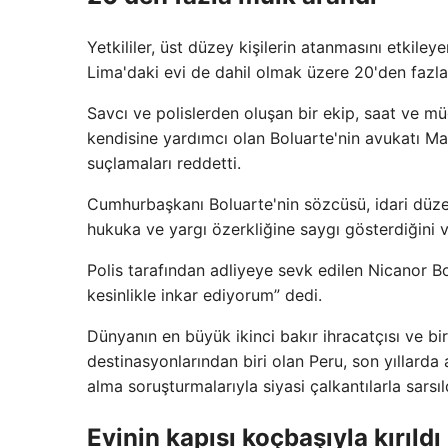
Yetkililer, üst düzey kişilerin atanmasını etkile
Lima'daki evi de dahil olmak üzere 20'den fazl
Savcı ve polislerden oluşan bir ekip, saat ve müc
kendisine yardımcı olan Boluarte'nin avukatı M
suçlamaları reddetti.
Cumhurbaşkanı Boluarte'nin sözcüsü, idari düzen
hukuka ve yargı özerkliğine saygı gösterdiğini v
Polis tarafından adliyeye sevk edilen Nicanor 
kesinlikle inkar ediyorum” dedi.
Dünyanın en büyük ikinci bakır ihracatçısı ve b
destinasyonlarından biri olan Peru, son yıllard
alma soruşturmalarıyla siyasi çalkantılarla sarsıl
Evinin kapısı koçbaşıyla kırıldı