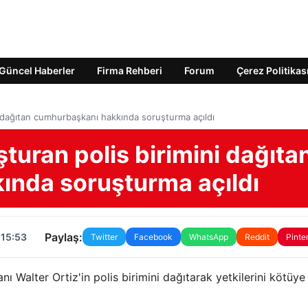
Güncel Haberler
Firma Rehberi
Forum
Çerez Politikas
i dağıtan cumhurbaşkanı hakkında soruşturma açıldı
şturan polis birimini dağıta
ında soruşturma açıldı
Paylaş:
 15:53
Twitter
Facebook
WhatsApp
Reddit
Pinte
ı Walter Ortiz'in polis birimini dağıtarak yetkilerini kötüye