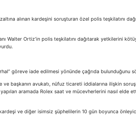
ltına alınan kardeşini soruşturan özel polis teşkilatını dağ
ı Walter Ortiz'in polis teşkilatını dağıtarak yetkilerini kötü
yurdu.
derhal” göreve iade edilmesi yönünde çağrıda bulunduğunu sö
ve başkanın avukatı, nüfuz ticareti iddialarına ilişkin soru
yapılan aramada Rolex saat ve mücevherlerini nasıl elde ett
ardeşi ve diğer isimsiz şüphelilerin 10 gün boyunca önleyic