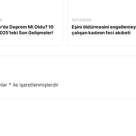
5
10/12/2025
ir’de Deprem Mi Oldu? 10
Eşini öldürmesini engelleme
2025’teki Son Gelişmeler!
çalışan kadının feci akıbeti
nlar
*
ile işaretlenmişlerdir