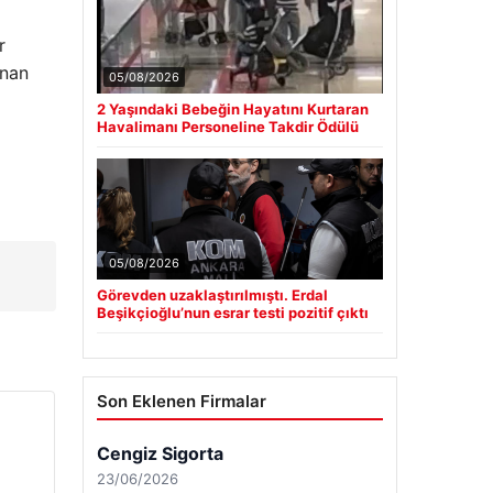
r
unan
05/08/2026
2 Yaşındaki Bebeğin Hayatını Kurtaran
Havalimanı Personeline Takdir Ödülü
05/08/2026
Görevden uzaklaştırılmıştı. Erdal
Beşikçioğlu’nun esrar testi pozitif çıktı
Son Eklenen Firmalar