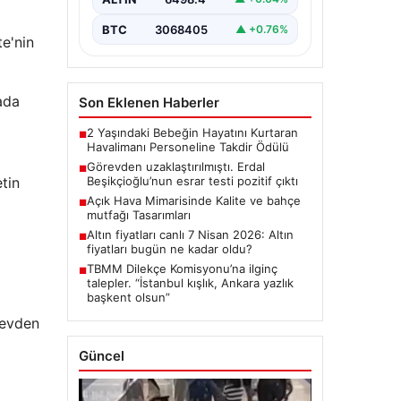
Detayları”,”content”: “ Türkiye’nin
önemli…
BTC
3068405
▲ +0.76%
te'nin
vada
Son Eklenen Haberler
2 Yaşındaki Bebeğin Hayatını Kurtaran
■
Havalimanı Personeline Takdir Ödülü
Görevden uzaklaştırılmıştı. Erdal
■
tin
Beşikçioğlu’nun esrar testi pozitif çıktı
Açık Hava Mimarisinde Kalite ve bahçe
■
mutfağı Tasarımları
Altın fiyatları canlı 7 Nisan 2026: Altın
■
fiyatları bugün ne kadar oldu?
TBMM Dilekçe Komisyonu’na ilginç
■
talepler. “İstanbul kışlık, Ankara yazlık
başkent olsun”
revden
Güncel