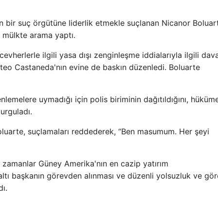
yen bir suç örgütüne liderlik etmekle suçlanan Nicanor Boluar
a mülkte arama yaptı.
evherlerle ilgili yasa dışı zenginleşme iddialarıyla ilgili da
ateo Castaneda'nın evine de baskın düzenledi. Boluarte
lemelere uymadığı için polis biriminin dağıtıldığını, hüküme
urguladı.
Boluarte, suçlamaları reddederek, “Ben masumum. Her şeyi
ir zamanlar Güney Amerika'nın en cazip yatırım
a altı başkanın görevden alınması ve düzenli yolsuzluk ve gö
dı.