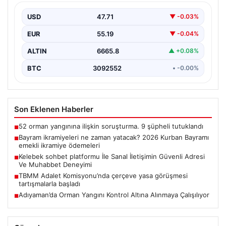
ödemeleri
USD
47.71
▼ -0.03%
EUR
55.19
▼ -0.04%
ALTIN
6665.8
▲ +0.08%
BTC
3092552
• -0.00%
Son Eklenen Haberler
52 orman yangınına ilişkin soruşturma. 9 şüpheli tutuklandı
■
Bayram ikramiyeleri ne zaman yatacak? 2026 Kurban Bayramı
■
emekli ikramiye ödemeleri
Kelebek sohbet platformu İle Sanal İletişimin Güvenli Adresi
■
Ve Muhabbet Deneyimi
TBMM Adalet Komisyonu’nda çerçeve yasa görüşmesi
■
tartışmalarla başladı
Adıyaman’da Orman Yangını Kontrol Altına Alınmaya Çalışılıyor
■