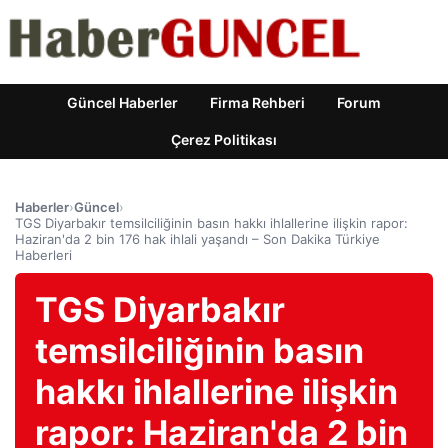
Güncel Haberler
Firma Rehberi
Forum
Çerez Politikası
Haberler
›
Güncel
›
TGS Diyarbakır temsilciliğinin basın hakkı ihlallerine ilişkin rapor:
Haziran'da 2 bin 176 hak ihlali yaşandı – Son Dakika Türkiye
Haberleri
TGS Diyarbakır
temsilciliğinin basın
hakkı ihlallerine ilişkin
rapor: Haziran'da 2 bin