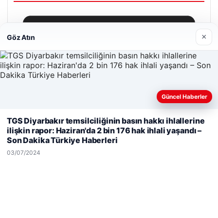
×
Göz Atın
Güncel Haberler
Web sitemizi nasıl kullandığınızı daha iyi anlayabilmek,
TGS Diyarbakır temsilciliğinin basın hakkı ihlallerine
deneyiminizi kişiselleştirmek ve geliştirmek amacıyla çerezler
ilişkin rapor: Haziran'da 2 bin 176 hak ihlali yaşandı –
kullanıyoruz.
Çerez Politikamız
Son Dakika Türkiye Haberleri
Reddet
Kabul Et
03/07/2024
Hastaş Beton