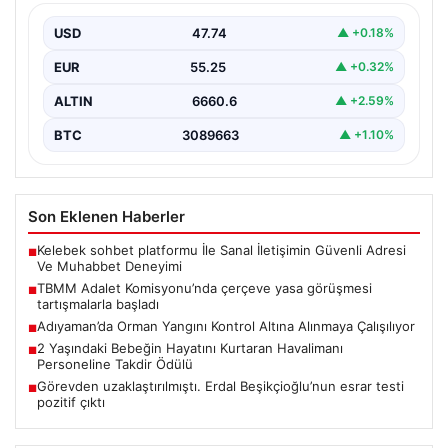
TBMM Adalet Komisyonu bugün “Milli Dayanışma ve
Toplumsal Bütünleşmenin Güçlendirilmesine Dair Kanun
USD
47.74
▲ +0.18%
Teklifi” adını…
EUR
55.25
▲ +0.32%
ALTIN
6660.6
▲ +2.59%
BTC
3089663
▲ +1.10%
Son Eklenen Haberler
Kelebek sohbet platformu İle Sanal İletişimin Güvenli Adresi
■
Ve Muhabbet Deneyimi
TBMM Adalet Komisyonu’nda çerçeve yasa görüşmesi
■
tartışmalarla başladı
Adıyaman’da Orman Yangını Kontrol Altına Alınmaya Çalışılıyor
■
2 Yaşındaki Bebeğin Hayatını Kurtaran Havalimanı
■
Personeline Takdir Ödülü
Görevden uzaklaştırılmıştı. Erdal Beşikçioğlu’nun esrar testi
■
pozitif çıktı