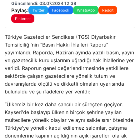
Güncellendi: 03.07.2024 12:38
Paylaş:
Twitter
Facebook
WhatsApp
Reddit
Pinterest
Türkiye Gazeteciler Sendikası (TGS) Diyarbakır
Temsilciliği'nin “Basın Hakkı İhlalleri Raporu”
yayımlandı. Raporda, Haziran ayında yazılı basın, yayın
ve gazetecilik kuruluşlarının uğradığı hak ihlallerine yer
verildi. Raporun genel değerlendirmesinde yetkililere
sektörde çalışan gazetecilere yönelik tutum ve
davranışlarda ölçülü ve dikkatli olmaları uyarısında
bulunuldu ve şu ifadelere yer verildi:
“Ülkemiz bir kez daha sancılı bir süreçten geçiyor.
Kayseri'de başlayıp ülkenin birçok şehrine yayılan
mültecilere yönelik olaylar ve aynı saikle sınır ötesinde
Türkiye'ye yönelik kabul edilemez saldırılar, çatışma
dönemlerine kapının açıldığının açık işaretleri olarak