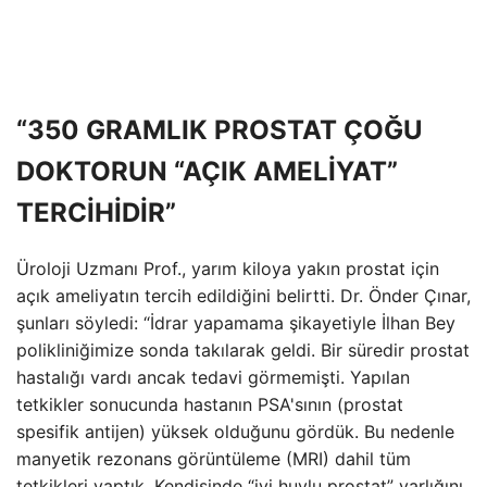
“350 GRAMLIK PROSTAT ÇOĞU
DOKTORUN “AÇIK AMELİYAT”
TERCİHİDİR”
Üroloji Uzmanı Prof., yarım kiloya yakın prostat için
açık ameliyatın tercih edildiğini belirtti. Dr. Önder Çınar,
şunları söyledi: “İdrar yapamama şikayetiyle İlhan Bey
polikliniğimize sonda takılarak geldi. Bir süredir prostat
hastalığı vardı ancak tedavi görmemişti. Yapılan
tetkikler sonucunda hastanın PSA'sının (prostat
spesifik antijen) yüksek olduğunu gördük. Bu nedenle
manyetik rezonans görüntüleme (MRI) dahil tüm
tetkikleri yaptık. Kendisinde “iyi huylu prostat” varlığını