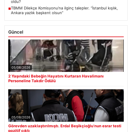
oldu?
TBMM Dilekçe Komisyonu’na ilginç talepler. “İstanbul kışlık,
■
Ankara yazlık başkent olsun”
Güncel
05/08/2026
2 Yaşındaki Bebeğin Hayatını Kurtaran Havalimanı
Personeline Takdir Ödülü
05/08/2026
Görevden uzaklaştırılmıştı. Erdal Beşikçioğlu’nun esrar testi
pozitif çıktı