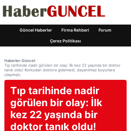
Güncel Haberler
Firma Rehberi
Forum
Çerez Politikası
Haberler
›
Güncel
›
Tıp tarihinde nadir görülen bir olay: İlk kez 22 yaşında bir doktor
tanık oldu! Korkudan doktora gidemedi, dayanılmaz boyutlara
ulaşmıştı.
Tıp tarihinde nadir
görülen bir olay: İlk
kez 22 yaşında bir
doktor tanık oldu!