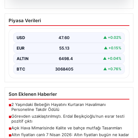
05.08.2026
Görevden uzaklaştırılmıştı. Erdal
Piyasa Verileri
Beşikçioğlu’nun esrar testi pozitif çıktı
{“title”: “Erdal Beşikçioğlu’nun Esrar Testi Pozitif Çıktı ve
Yolsuzluk Operasyonu Detayları”,”content”: “ Türkiye’nin
USD
47.60
▲ +0.02%
önemli…
EUR
55.13
▲ +0.15%
ALTIN
6498.4
▲ +0.04%
BTC
3068405
▲ +0.76%
Son Eklenen Haberler
2 Yaşındaki Bebeğin Hayatını Kurtaran Havalimanı
■
Personeline Takdir Ödülü
Görevden uzaklaştırılmıştı. Erdal Beşikçioğlu’nun esrar testi
■
pozitif çıktı
Açık Hava Mimarisinde Kalite ve bahçe mutfağı Tasarımları
■
Altın fiyatları canlı 7 Nisan 2026: Altın fiyatları bugün ne kadar
■