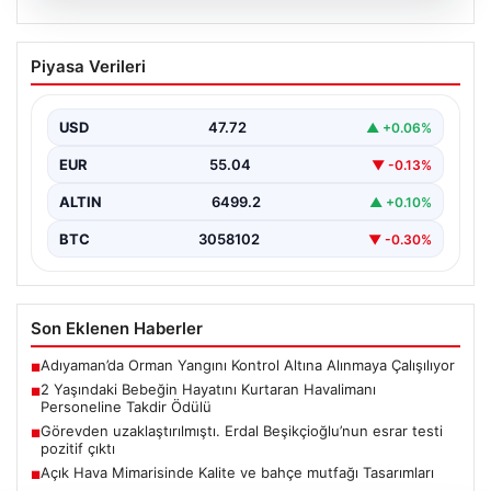
05.08.2026
2 Yaşındaki Bebeğin Hayatını Kurtaran
Piyasa Verileri
Havalimanı Personeline Takdir Ödülü
İstanbul Sabiha Gökçen Havalimanı’nda gerçekleşen
olayda, ailesiyle seyahat eden 2 yaşındaki Liam adlı
USD
47.72
▲ +0.06%
bebeğin…
EUR
55.04
▼ -0.13%
ALTIN
6499.2
▲ +0.10%
BTC
3058102
▼ -0.30%
Son Eklenen Haberler
Adıyaman’da Orman Yangını Kontrol Altına Alınmaya Çalışılıyor
■
2 Yaşındaki Bebeğin Hayatını Kurtaran Havalimanı
■
Personeline Takdir Ödülü
Görevden uzaklaştırılmıştı. Erdal Beşikçioğlu’nun esrar testi
■
pozitif çıktı
Açık Hava Mimarisinde Kalite ve bahçe mutfağı Tasarımları
■