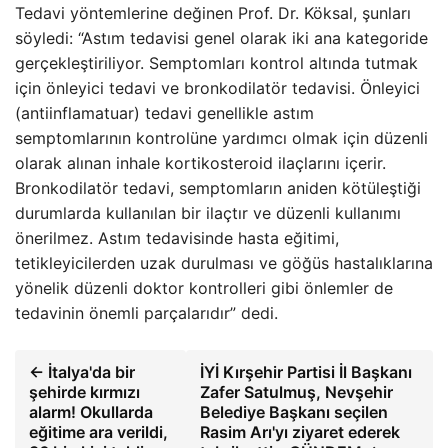
Tedavi yöntemlerine değinen Prof. Dr. Köksal, şunları
söyledi: “Astım tedavisi genel olarak iki ana kategoride
gerçekleştiriliyor. Semptomları kontrol altında tutmak
için önleyici tedavi ve bronkodilatör tedavisi. Önleyici
(antiinflamatuar) tedavi genellikle astım
semptomlarının kontrolüne yardımcı olmak için düzenli
olarak alınan inhale kortikosteroid ilaçlarını içerir.
Bronkodilatör tedavi, semptomların aniden kötüleştiği
durumlarda kullanılan bir ilaçtır ve düzenli kullanımı
önerilmez. Astım tedavisinde hasta eğitimi,
tetikleyicilerden uzak durulması ve göğüs hastalıklarına
yönelik düzenli doktor kontrolleri gibi önlemler de
tedavinin önemli parçalarıdır” dedi.
← İtalya'da bir
İYİ Kırşehir Partisi İl Başkanı
şehirde kırmızı
Zafer Satulmuş, Nevşehir
alarm! Okullarda
Belediye Başkanı seçilen
eğitime ara verildi,
Rasim Arı'yı ​​ziyaret ederek