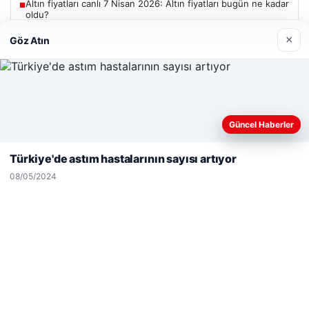
Altın fiyatları canlı 7 Nisan 2026: Altın fiyatları bugün ne kadar
■
oldu?
×
Göz Atın
Güncel
Web sitemizi nasıl kullandığınızı daha iyi anlayabilmek,
Güncel Haberler
deneyiminizi kişiselleştirmek ve geliştirmek amacıyla çerezler
06/08/2026
kullanıyoruz.
Çerez Politikamız
Türkiye'de astım hastalarının sayısı artıyor
Adıyaman’da Orman Yangını Kontrol Altına Alınmaya
Reddet
Kabul Et
Çalışılıyor
08/05/2024
05/08/2026
2 Yaşındaki Bebeğin Hayatını Kurtaran Havalimanı
Personeline Takdir Ödülü