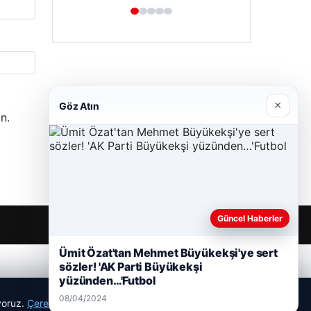
×
Göz Atın
n.
Güncel Haberler
Ümit Özat'tan Mehmet Büyükekşi'ye sert
sözler! 'AK Parti Büyükekşi
yüzünden…'Futbol
08/04/2024
ıyoruz.
Çerez Politikamız
Reddet
Kabul Et