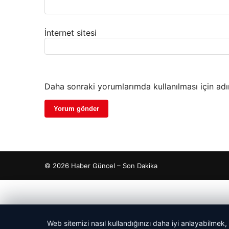
İnternet sitesi
Daha sonraki yorumlarımda kullanılması için adı
© 2026 Haber Güncel – Son Dakika
ripto
s giriş
ç İzle
etcio
Web sitemizi nasıl kullandığınızı daha iyi anlayabilmek,