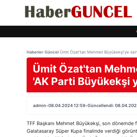
Haberler
›
Güncel
›
Ümit Özat'tan Mehmet Büyükekşi'ye sert
Ümit Özat'tan Mehme
'AK Parti Büyükekşi
admin
•
08.04.2024 12:59
•
Güncellendi: 08.04.202
TFF Başkanı Mehmet Büyükekşi, son dönemde f
Galatasaray Süper Kupa finalinde verdiği görü