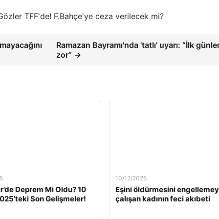
Gözler TFF'de! F.Bahçe'ye ceza verilecek mi?
lmayacağını
Ramazan Bayramı'nda 'tatlı' uyarı: “İlk günle
zor” →
5
10/12/2025
ir’de Deprem Mi Oldu? 10
Eşini öldürmesini engelleme
2025’teki Son Gelişmeler!
çalışan kadının feci akıbeti