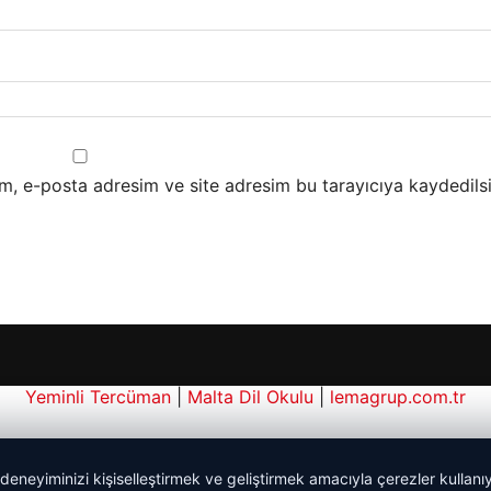
m, e-posta adresim ve site adresim bu tarayıcıya kaydedilsi
Yeminli Tercüman
|
Malta Dil Okulu
|
lemagrup.com.tr
 deneyiminizi kişiselleştirmek ve geliştirmek amacıyla çerezler kullan