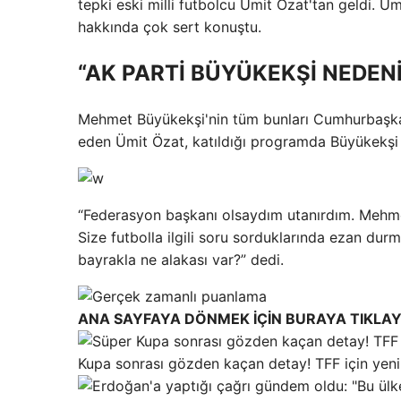
tepki eski milli futbolcu Ümit Özat'tan geldi.
hakkında çok sert konuştu.
“AK PARTİ BÜYÜKEKŞİ NEDEN
Mehmet Büyükekşi'nin tüm bunları Cumhurbaşkan
eden Ümit Özat, katıldığı programda Büyükekşi ile
“Federasyon başkanı olsaydım utanırdım. Mehme
Size futbolla ilgili soru sorduklarında ezan dur
bayrakla ne alakası var?” dedi.
ANA SAYFAYA DÖNMEK İÇİN BURAYA TIKLAY
Kupa sonrası gözden kaçan detay! TFF için yeni t