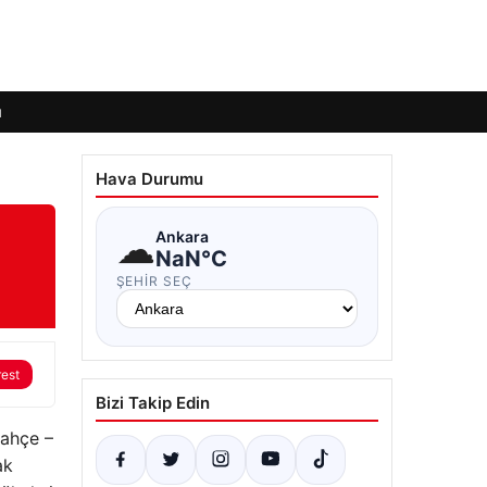
ı
Hava Durumu
!
☁
Ankara
NaN°C
ŞEHIR SEÇ
rest
Bizi Takip Edin
ahçe –
ak