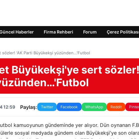
Güncel Haberler
Firma Rehberi
Forum
Çerez Politikas
 sözler! 'AK Parti Büyükekşi yüzünden…'Futbol
t Büyükekşi'ye sert sözler
 yüzünden…'Futbol
Paylaş:
4 12:59
Twitter
Facebook
WhatsApp
Reddit
Pinte
utbol kamuoyunun gündeminde yer alıyor. Dün oynanan F.B
ntülerle sosyal medyada gündem olan Büyükekşi'ye son olar