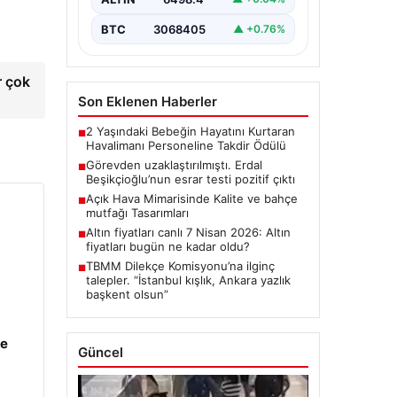
Detayları”,”content”: “ Türkiye’nin
önemli…
BTC
3068405
▲ +0.76%
r çok
Son Eklenen Haberler
2 Yaşındaki Bebeğin Hayatını Kurtaran
■
Havalimanı Personeline Takdir Ödülü
Görevden uzaklaştırılmıştı. Erdal
■
Beşikçioğlu’nun esrar testi pozitif çıktı
Açık Hava Mimarisinde Kalite ve bahçe
■
mutfağı Tasarımları
Altın fiyatları canlı 7 Nisan 2026: Altın
■
fiyatları bugün ne kadar oldu?
TBMM Dilekçe Komisyonu’na ilginç
■
talepler. “İstanbul kışlık, Ankara yazlık
başkent olsun”
ye
Güncel