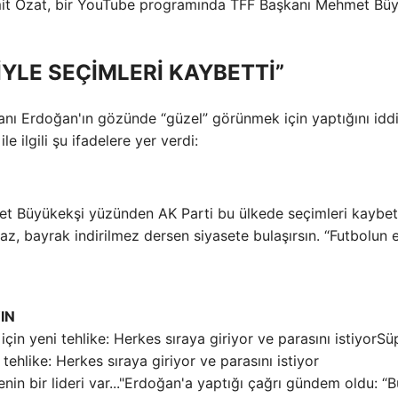
 Ümit Özat, bir YouTube programında TFF Başkanı Mehmet Bü
İYLE SEÇİMLERİ KAYBETTİ”
ı Erdoğan'ın gözünde “güzel” görünmek için yaptığını idd
 ilgili şu ifadelere yer verdi:
t Büyükekşi yüzünden AK Parti bu ülkede seçimleri kaybett
maz, bayrak indirilmez dersen siyasete bulaşırsın. “Futbolun 
IN
Sü
ehlike: Herkes sıraya giriyor ve parasını istiyor
Erdoğan'a yaptığı çağrı gündem oldu: “B