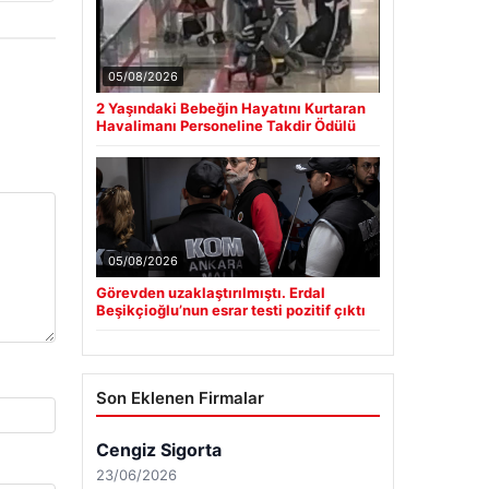
05/08/2026
2 Yaşındaki Bebeğin Hayatını Kurtaran
Havalimanı Personeline Takdir Ödülü
05/08/2026
Görevden uzaklaştırılmıştı. Erdal
Beşikçioğlu’nun esrar testi pozitif çıktı
Son Eklenen Firmalar
Cengiz Sigorta
23/06/2026