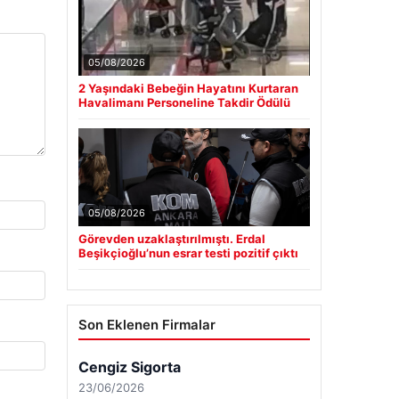
05/08/2026
2 Yaşındaki Bebeğin Hayatını Kurtaran
Havalimanı Personeline Takdir Ödülü
05/08/2026
Görevden uzaklaştırılmıştı. Erdal
Beşikçioğlu’nun esrar testi pozitif çıktı
Son Eklenen Firmalar
Cengiz Sigorta
23/06/2026