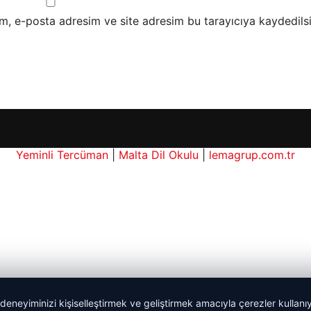
m, e-posta adresim ve site adresim bu tarayıcıya kaydedilsi
Yeminli Tercüman
|
Malta Dil Okulu
|
lemagrup.com.tr
 deneyiminizi kişiselleştirmek ve geliştirmek amacıyla çerezler kullan