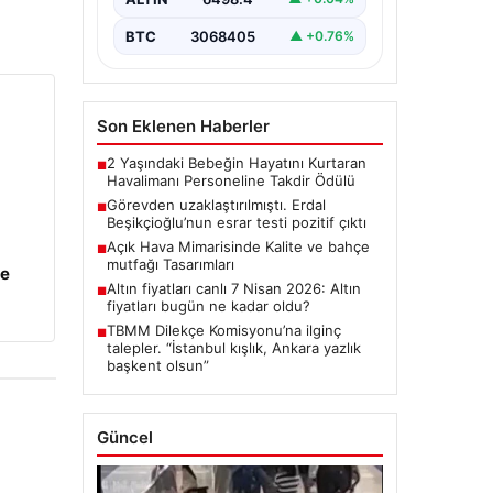
Detayları”,”content”: “ Türkiye’nin
önemli…
BTC
3068405
▲ +0.76%
Son Eklenen Haberler
2 Yaşındaki Bebeğin Hayatını Kurtaran
■
Havalimanı Personeline Takdir Ödülü
Görevden uzaklaştırılmıştı. Erdal
■
Beşikçioğlu’nun esrar testi pozitif çıktı
Açık Hava Mimarisinde Kalite ve bahçe
■
mutfağı Tasarımları
ye
Altın fiyatları canlı 7 Nisan 2026: Altın
■
fiyatları bugün ne kadar oldu?
TBMM Dilekçe Komisyonu’na ilginç
■
talepler. “İstanbul kışlık, Ankara yazlık
başkent olsun”
Güncel