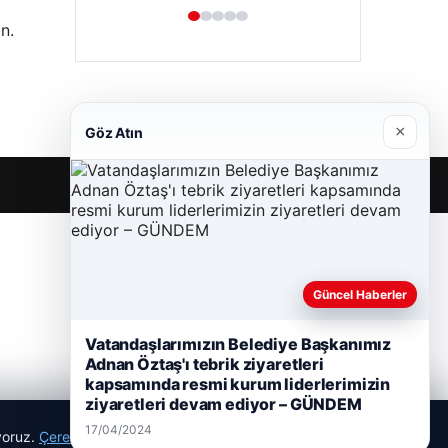
n.
×
Göz Atın
Güncel Haberler
Vatandaşlarımızın Belediye Başkanımız
Adnan Öztaş'ı tebrik ziyaretleri
kapsamında resmi kurum liderlerimizin
ziyaretleri devam ediyor – GÜNDEM
17/04/2024
ıyoruz.
Çerez Politikamız
Reddet
Kabul Et