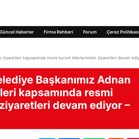
Güncel Haberler
Firma Rehberi
Forum
Çerez Politikas
 ziyaretleri kapsamında resmi kurum liderlerimizin ziyaretleri devam edi
elediye Başkanımız Adnan
etleri kapsamında resmi
ziyaretleri devam ediyor –