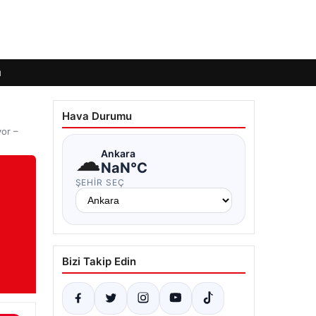
ı
Hava Durumu
yor –
☁
Ankara
NaN°C
ŞEHIR SEÇ
Bizi Takip Edin