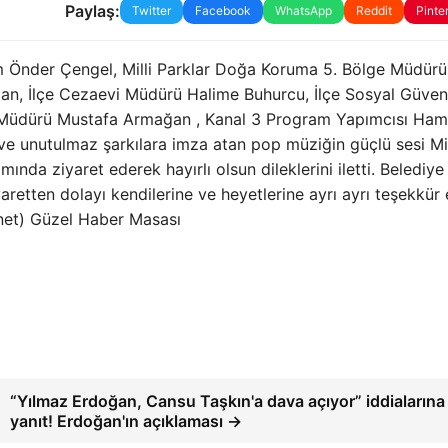
Paylaş:
Twitter
Facebook
WhatsApp
Reddit
Pinte
 Önder Çengel, Milli Parklar Doğa Koruma 5. Bölge Müdür
n, İlçe Cezaevi Müdürü Halime Buhurcu, İlçe Sosyal Güven
 Müdürü Mustafa Armağan , Kanal 3 Program Yapımcısı Ha
e unutulmaz şarkılara imza atan pop müziğin güçlü sesi Mi
nda ziyaret ederek hayırlı olsun dileklerini iletti. Belediye
yaretten dolayı kendilerine ve heyetlerine ayrı ayrı teşekkür
.net) Güzel Haber Masası
“Yılmaz Erdoğan, Cansu Taşkın'a dava açıyor” iddialarına
yanıt! Erdoğan'ın açıklaması →