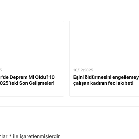
5
10/12/2025
ir’de Deprem Mi Oldu? 10
Eşini öldürmesini engelleme
2025’teki Son Gelişmeler!
çalışan kadının feci akıbeti
nlar
*
ile işaretlenmişlerdir