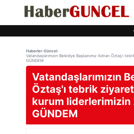
Haberler
›
Güncel
›
Vatandaşlarımızın Belediye Başkanımız Adnan Öztaş'ı tebrik
GÜNDEM
Vatandaşlarımızın B
Öztaş'ı tebrik ziyar
kurum liderlerimizin 
GÜNDEM