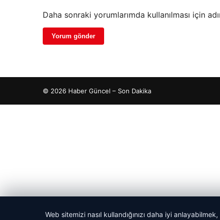
Daha sonraki yorumlarımda kullanılması için adı
© 2026 Haber Güncel – Son Dakika
ipto
 giriş
 İzle
tcio
Web sitemizi nasıl kullandığınızı daha iyi anlayabilmek,