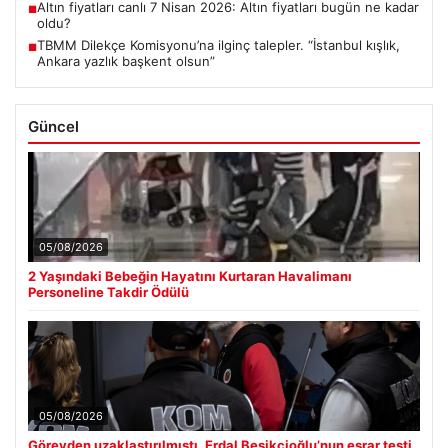
Altın fiyatları canlı 7 Nisan 2026: Altın fiyatları bugün ne kadar
■
oldu?
TBMM Dilekçe Komisyonu’na ilginç talepler. “İstanbul kışlık,
■
Ankara yazlık başkent olsun”
Güncel
05/08/2026
2 Yaşındaki Bebeğin Hayatını Kurtaran Havalimanı
Personeline Takdir Ödülü
05/08/2026
Görevden uzaklaştırılmıştı. Erdal Beşikçioğlu’nun esrar testi