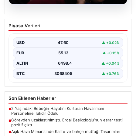
05.08.2026
Görevden uzaklaştırılmıştı. Erdal
Piyasa Verileri
Beşikçioğlu’nun esrar testi pozitif çıktı
{“title”: “Erdal Beşikçioğlu’nun Esrar Testi Pozitif Çıktı ve
Yolsuzluk Operasyonu Detayları”,”content”: “ Türkiye’nin
USD
47.60
▲ +0.02%
önemli…
EUR
55.13
▲ +0.15%
ALTIN
6498.4
▲ +0.04%
BTC
3068405
▲ +0.76%
Son Eklenen Haberler
2 Yaşındaki Bebeğin Hayatını Kurtaran Havalimanı
■
Personeline Takdir Ödülü
Görevden uzaklaştırılmıştı. Erdal Beşikçioğlu’nun esrar testi
■
pozitif çıktı
Açık Hava Mimarisinde Kalite ve bahçe mutfağı Tasarımları
■