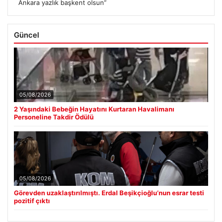
Ankara yazlık başkent olsun”
Güncel
05/08/2026
2 Yaşındaki Bebeğin Hayatını Kurtaran Havalimanı
Personeline Takdir Ödülü
05/08/2026
Görevden uzaklaştırılmıştı. Erdal Beşikçioğlu’nun esrar testi
pozitif çıktı