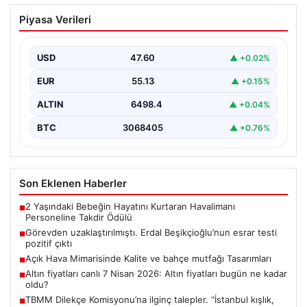
Görevden uzaklaştırılmıştı. Erdal
Piyasa Verileri
Beşikçioğlu’nun esrar testi pozitif çıktı
{“title”: “Erdal Beşikçioğlu’nun Esrar Testi Pozitif Çıktı ve
Yolsuzluk Operasyonu Detayları”,”content”: “ Türkiye’nin
USD
47.60
▲ +0.02%
önemli…
EUR
55.13
▲ +0.15%
ALTIN
6498.4
▲ +0.04%
BTC
3068405
▲ +0.76%
Son Eklenen Haberler
2 Yaşındaki Bebeğin Hayatını Kurtaran Havalimanı
■
Personeline Takdir Ödülü
Görevden uzaklaştırılmıştı. Erdal Beşikçioğlu’nun esrar testi
■
pozitif çıktı
Açık Hava Mimarisinde Kalite ve bahçe mutfağı Tasarımları
■
Altın fiyatları canlı 7 Nisan 2026: Altın fiyatları bugün ne kadar
■
oldu?
TBMM Dilekçe Komisyonu’na ilginç talepler. “İstanbul kışlık,
■