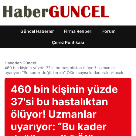
Güncel Haberler
Firma Rehberi
Forum
Çerez Politikası
Haberler
›
Güncel
›
460 bin kişinin yüzde 37'si bu hastalıktan ölüyor! Uzmanlar
uyarıyor: “Bu kader değil, tercih” Ölüm sayısı katlanarak artacak
460 bin kişinin yüzde
37'si bu hastalıktan
ölüyor! Uzmanlar
uyarıyor: “Bu kader