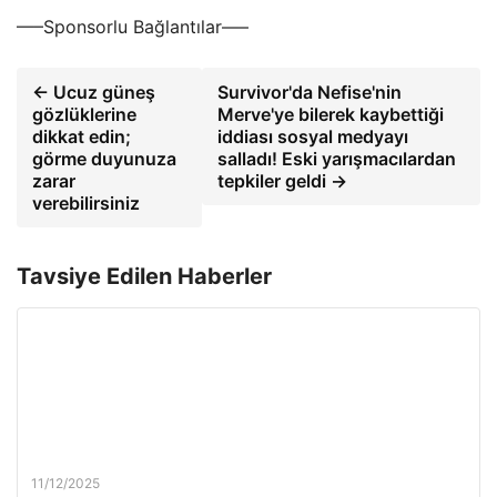
—–Sponsorlu Bağlantılar—–
← Ucuz güneş
Survivor'da Nefise'nin
gözlüklerine
Merve'ye bilerek kaybettiği
dikkat edin;
iddiası sosyal medyayı
görme duyunuza
salladı! Eski yarışmacılardan
zarar
tepkiler geldi →
verebilirsiniz
Tavsiye Edilen Haberler
11/12/2025