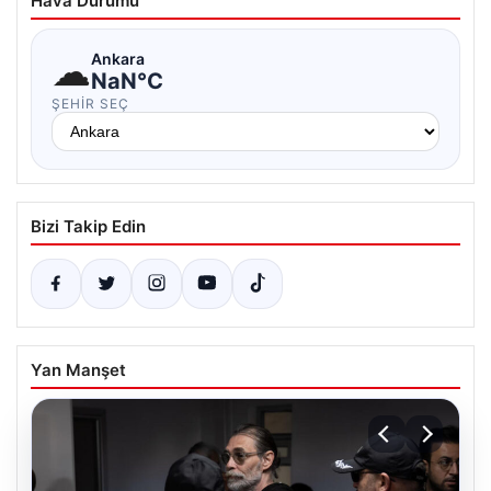
Hava Durumu
☁
Ankara
NaN°C
ŞEHIR SEÇ
Bizi Takip Edin
Yan Manşet