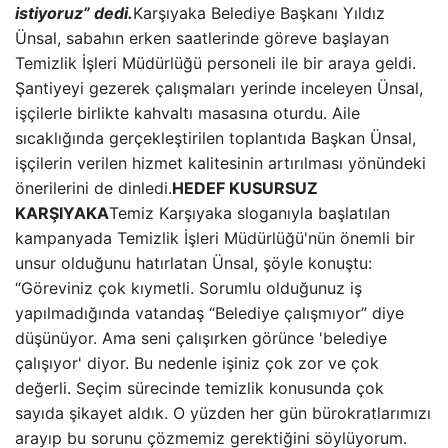
istiyoruz” dedi.
Karşıyaka Belediye Başkanı Yıldız
Ünsal, sabahın erken saatlerinde göreve başlayan
Temizlik İşleri Müdürlüğü personeli ile bir araya geldi.
Şantiyeyi gezerek çalışmaları yerinde inceleyen Ünsal,
işçilerle birlikte kahvaltı masasına oturdu. Aile
sıcaklığında gerçekleştirilen toplantıda Başkan Ünsal,
işçilerin verilen hizmet kalitesinin artırılması yönündeki
önerilerini de dinledi.
HEDEF KUSURSUZ
KARŞIYAKA
Temiz Karşıyaka sloganıyla başlatılan
kampanyada Temizlik İşleri Müdürlüğü'nün önemli bir
unsur olduğunu hatırlatan Ünsal, şöyle konuştu:
“Göreviniz çok kıymetli. Sorumlu olduğunuz iş
yapılmadığında vatandaş “Belediye çalışmıyor” diye
düşünüyor. Ama seni çalışırken görünce 'belediye
çalışıyor' diyor. Bu nedenle işiniz çok zor ve çok
değerli. Seçim sürecinde temizlik konusunda çok
sayıda şikayet aldık. O yüzden her gün bürokratlarımızı
arayıp bu sorunu çözmemiz gerektiğini söylüyorum.