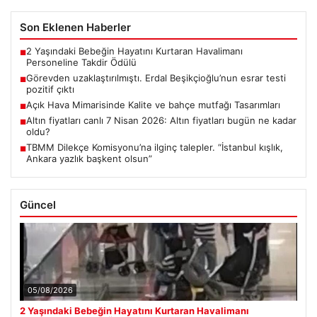
Son Eklenen Haberler
2 Yaşındaki Bebeğin Hayatını Kurtaran Havalimanı
■
Personeline Takdir Ödülü
Görevden uzaklaştırılmıştı. Erdal Beşikçioğlu’nun esrar testi
■
pozitif çıktı
Açık Hava Mimarisinde Kalite ve bahçe mutfağı Tasarımları
■
Altın fiyatları canlı 7 Nisan 2026: Altın fiyatları bugün ne kadar
■
oldu?
TBMM Dilekçe Komisyonu’na ilginç talepler. “İstanbul kışlık,
■
Ankara yazlık başkent olsun”
Güncel
05/08/2026
2 Yaşındaki Bebeğin Hayatını Kurtaran Havalimanı