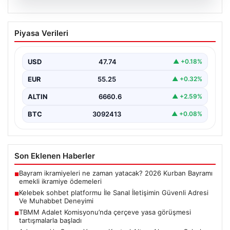
08.08.2026
Kelebek sohbet platformu İle Sanal
Piyasa Verileri
İletişimin Güvenli Adresi Ve Muhabbet
Deneyimi
USD
47.74
▲ +0.18%
Sanal dünyasında bireylerin güvenli bir biçimde iletişim
sağlaması kritik bir hassasiyet taşımaktadır. Halen
EUR
55.25
▲ +0.32%
çeşitli…
ALTIN
6660.6
▲ +2.59%
BTC
3092413
▲ +0.08%
Son Eklenen Haberler
Bayram ikramiyeleri ne zaman yatacak? 2026 Kurban Bayramı
■
emekli ikramiye ödemeleri
Kelebek sohbet platformu İle Sanal İletişimin Güvenli Adresi
■
Ve Muhabbet Deneyimi
TBMM Adalet Komisyonu’nda çerçeve yasa görüşmesi
■
tartışmalarla başladı