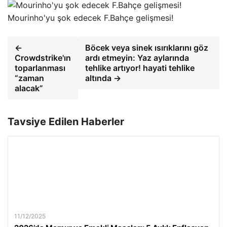
Mourinho'yu şok edecek F.Bahçe gelişmesi!
←
Böcek veya sinek ısırıklarını göz
Crowdstrike'ın
ardı etmeyin: Yaz aylarında
toparlanması
tehlike artıyor! hayati tehlike
“zaman
altında →
alacak”
Tavsiye Edilen Haberler
11/12/2025