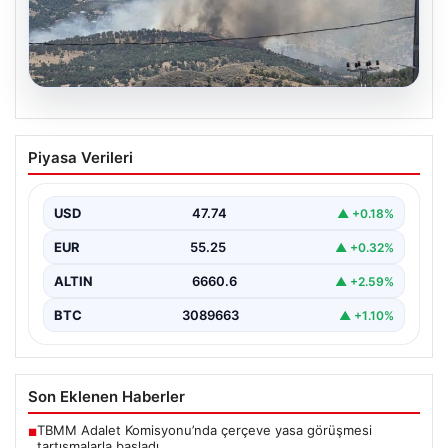
06.08.2026
Adıyaman’da Orman Yangını Kontrol
Piyasa Verileri
Altına Alınmaya Çalışılıyor
Adıyaman’ın Gerger ilçesinde çıkan orman yangını,
bölgedeki doğal yaşamı tehdit etmeye devam ediyor.
USD
47.74
▲ +0.18%
Henüz…
EUR
55.25
▲ +0.32%
ALTIN
6660.6
▲ +2.59%
BTC
3089663
▲ +1.10%
Son Eklenen Haberler
TBMM Adalet Komisyonu’nda çerçeve yasa görüşmesi
■
tartışmalarla başladı