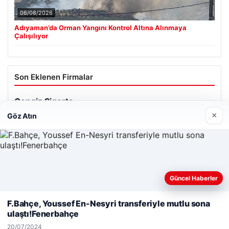
06/08/2026
Adıyaman’da Orman Yangını Kontrol Altına Alınmaya
Çalışılıyor
Son Eklenen Firmalar
×
Göz Atın
Güncel Haberler
Web sitemizi nasıl kullandığınızı daha iyi anlayabilmek,
deneyiminizi kişiselleştirmek ve geliştirmek amacıyla çerezler
F.Bahçe, Youssef En-Nesyri transferiyle mutlu sona
kullanıyoruz.
Çerez Politikamız
ulaştı!Fenerbahçe
Reddet
Kabul Et
20/07/2024