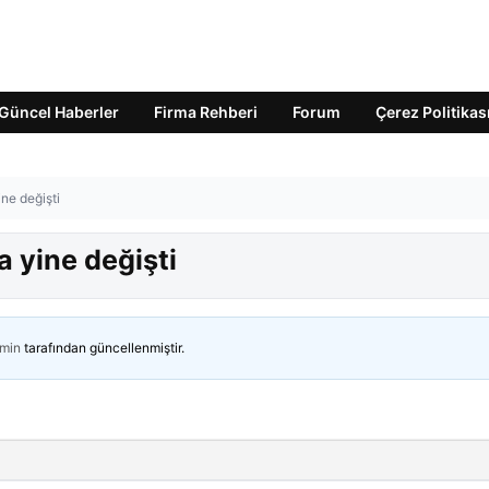
Güncel Haberler
Firma Rehberi
Forum
Çerez Politikas
ne değişti
a yine değişti
min
tarafından güncellenmiştir.