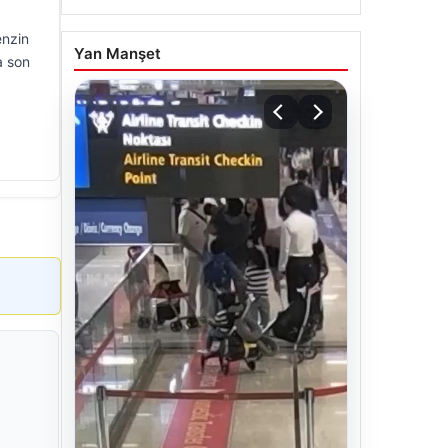
enzin
Yan Manşet
a son