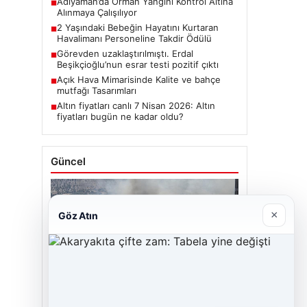
Adıyaman’da Orman Yangını Kontrol Altına
■
Alınmaya Çalışılıyor
2 Yaşındaki Bebeğin Hayatını Kurtaran
■
Havalimanı Personeline Takdir Ödülü
Görevden uzaklaştırılmıştı. Erdal
■
Beşikçioğlu’nun esrar testi pozitif çıktı
Açık Hava Mimarisinde Kalite ve bahçe
■
mutfağı Tasarımları
Altın fiyatları canlı 7 Nisan 2026: Altın
■
fiyatları bugün ne kadar oldu?
Güncel
×
Göz Atın
06/08/2026
Adıyaman’da Orman Yangını Kontrol Altına
Alınmaya Çalışılıyor