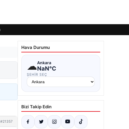
ı
Hava Durumu
☁
Ankara
NaN°C
ŞEHIR SEÇ
Bizi Takip Edin
#21357