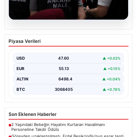
05.08.2026
Görevden uzaklaştırılmıştı. Erdal
Piyasa Verileri
Beşikçioğlu’nun esrar testi pozitif çıktı
{"title": "Erdal Beşikçioğlu'nun Esrar Testi Pozitif Çıktı
ve Yolsuzluk Operasyonu Detayları","content":
USD
47.60
▲ +0.02%
"Türkiye'nin önemli belediyelerinden…
EUR
55.13
▲ +0.15%
ALTIN
6498.4
▲ +0.04%
BTC
3068405
▲ +0.76%
Son Eklenen Haberler
2 Yaşındaki Bebeğin Hayatını Kurtaran Havalimanı
■
Personeline Takdir Ödülü
Görevden uzaklaştırılmıştı. Erdal Beşikçioğlu’nun esrar testi
■