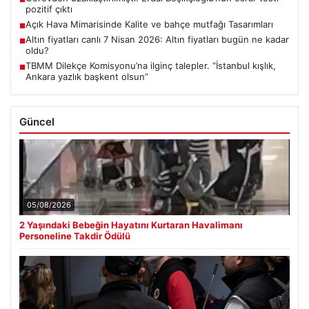
pozitif çıktı
Açık Hava Mimarisinde Kalite ve bahçe mutfağı Tasarımları
■
Altın fiyatları canlı 7 Nisan 2026: Altın fiyatları bugün ne kadar
■
oldu?
TBMM Dilekçe Komisyonu’na ilginç talepler. “İstanbul kışlık,
■
Ankara yazlık başkent olsun”
Güncel
05/08/2026
2 Yaşındaki Bebeğin Hayatını Kurtaran Havalimanı
Personeline Takdir Ödülü