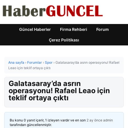
Güncel Haberler
Firma Rehberi
Forum
Çerez Politikası
Ana sayfa
›
Forumlar
›
Spor
›
Galatasaray’da asrın operasyonu! Rafael
Leao için teklif ortaya çıktı
Galatasaray’da asrın
operasyonu! Rafael Leao için
teklif ortaya çıktı
Bu konu 0 yanıt içerir, 1 izleyen vardır ve en son
2 ay önce
admin
tarafından güncellenmiştir.