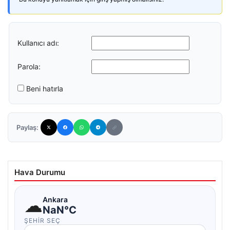
Kullanıcı adı:
Parola:
Beni hatırla
Paylaş:
Hava Durumu
☁
Ankara
NaN°C
ŞEHIR SEÇ