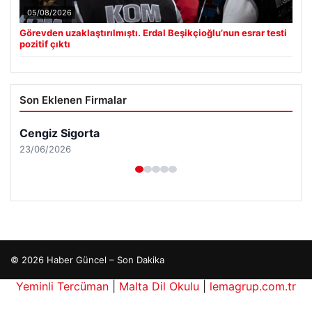
05/08/2026
Görevden uzaklaştırılmıştı. Erdal Beşikçioğlu’nun esrar testi
pozitif çıktı
Son Eklenen Firmalar
Cengiz Sigorta
23/06/2026
© 2026 Haber Güncel – Son Dakika
Yeminli Tercüman
|
Malta Dil Okulu
|
lemagrup.com.tr
pto
 giriş
İzle
cio