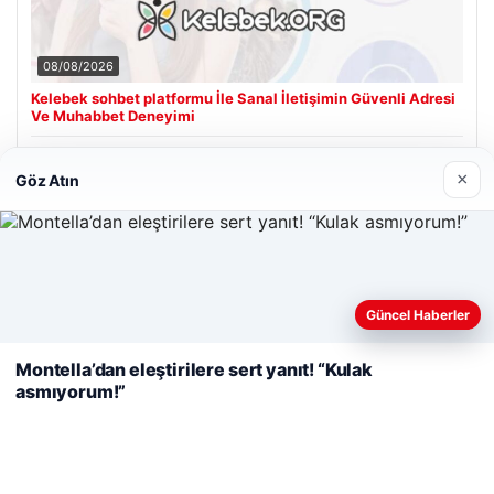
08/08/2026
Kelebek sohbet platformu İle Sanal İletişimin Güvenli Adresi
Ve Muhabbet Deneyimi
×
Göz Atın
Son Eklenen Firmalar
Cengiz Sigorta
23/06/2026
Web sitemizi nasıl kullandığınızı daha iyi anlayabilmek,
Güncel Haberler
deneyiminizi kişiselleştirmek ve geliştirmek amacıyla çerezler
kullanıyoruz.
Çerez Politikamız
Montella’dan eleştirilere sert yanıt! “Kulak
asmıyorum!”
Reddet
Kabul Et
© 2026 Haber Güncel – Son Dakika