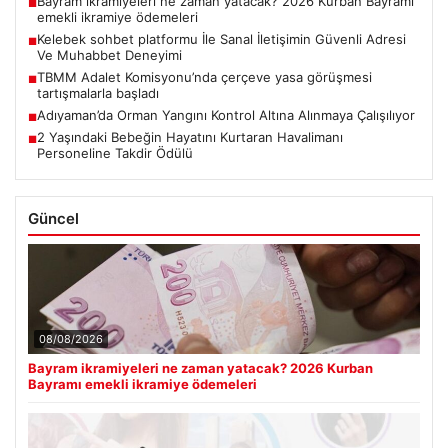
Bayram ikramiyeleri ne zaman yatacak? 2026 Kurban Bayramı
■
emekli ikramiye ödemeleri
Kelebek sohbet platformu İle Sanal İletişimin Güvenli Adresi
■
Ve Muhabbet Deneyimi
TBMM Adalet Komisyonu’nda çerçeve yasa görüşmesi
■
tartışmalarla başladı
Adıyaman’da Orman Yangını Kontrol Altına Alınmaya Çalışılıyor
■
2 Yaşındaki Bebeğin Hayatını Kurtaran Havalimanı
■
Personeline Takdir Ödülü
Güncel
08/08/2026
Bayram ikramiyeleri ne zaman yatacak? 2026 Kurban
Bayramı emekli ikramiye ödemeleri