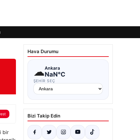
ı
Hava Durumu
☁
Ankara
NaN°C
ŞEHIR SEÇ
rest
Bizi Takip Edin
 bir