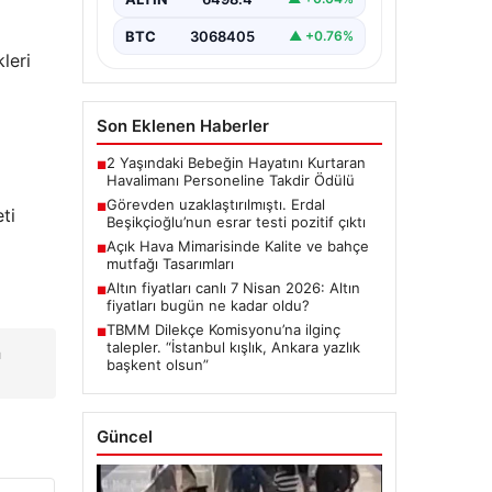
Detayları”,”content”: “ Türkiye’nin
önemli…
BTC
3068405
▲ +0.76%
leri
Son Eklenen Haberler
2 Yaşındaki Bebeğin Hayatını Kurtaran
■
Havalimanı Personeline Takdir Ödülü
Görevden uzaklaştırılmıştı. Erdal
■
ti
Beşikçioğlu’nun esrar testi pozitif çıktı
Açık Hava Mimarisinde Kalite ve bahçe
■
mutfağı Tasarımları
Altın fiyatları canlı 7 Nisan 2026: Altın
■
fiyatları bugün ne kadar oldu?
TBMM Dilekçe Komisyonu’na ilginç
■
talepler. “İstanbul kışlık, Ankara yazlık
a
başkent olsun”
Güncel