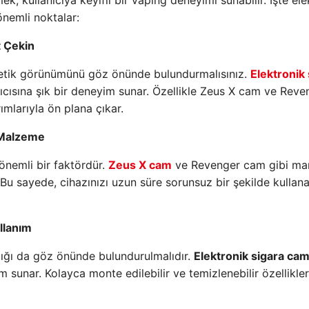
, kullanıcıya keyifli bir vaping deneyimi sunabilir. İşte ele
nemli noktalar:
t Çekin
stetik görünümünü göz önünde bulundurmalısınız.
Elektronik 
anıcısına şık bir deneyim sunar. Özellikle Zeus X cam ve Reve
ımlarıyla ön plana çıkar.
ü Malzeme
önemli bir faktördür.
Zeus X cam
ve Revenger cam gibi mar
Bu sayede, cihazınızı uzun süre sorunsuz bir şekilde kullanab
ullanım
lığı da göz önünde bulundurulmalıdır.
Elektronik sigara cam
m sunar. Kolayca monte edilebilir ve temizlenebilir özellikler