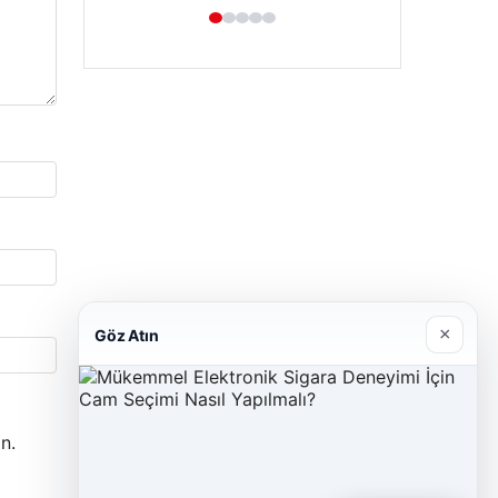
×
Göz Atın
n.