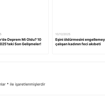
5
10/12/2025
ir’de Deprem Mi Oldu? 10
Eşini öldürmesini engelleme
2025’teki Son Gelişmeler!
çalışan kadının feci akıbeti
nlar
*
ile işaretlenmişlerdir