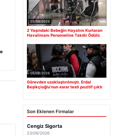
05/08/2026
2 Yaşındaki Bebeğin Hayatını Kurtaran
Havalimanı Personeline Takdir Ödülü
ye
05/08/2026
Görevden uzaklaştırılmıştı. Erdal
Beşikçioğlu’nun esrar testi pozitif çıktı
Son Eklenen Firmalar
Cengiz Sigorta
23/06/2026