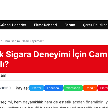
Güncel Haberler
Firma Rehberi
Forum
Çerez Politikas
n Cam Seçimi Nasıl Yapılmalı?
 Sigara Deneyimi İçin Cam
lı?
Paylaş:
4 16:50
Twitter
Facebook
WhatsApp
Reddit
Pinte
seçimi, hem dayanıklılık hem de estetik açıdan önemlidir. İyi