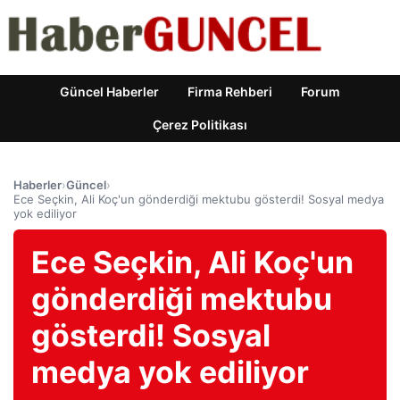
Güncel Haberler
Firma Rehberi
Forum
Çerez Politikası
Haberler
›
Güncel
›
Ece Seçkin, Ali Koç'un gönderdiği mektubu gösterdi! Sosyal medya
yok ediliyor
Ece Seçkin, Ali Koç'un
gönderdiği mektubu
gösterdi! Sosyal
medya yok ediliyor