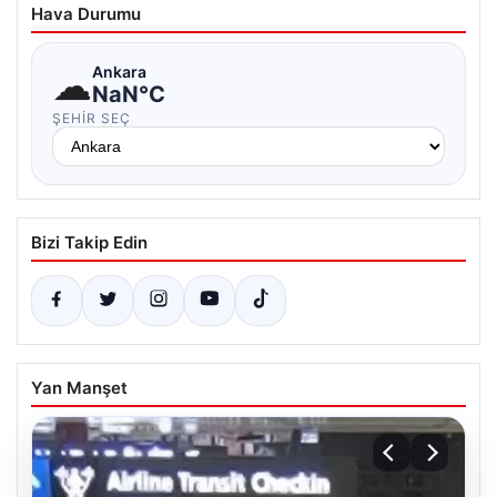
Hava Durumu
☁
Ankara
NaN°C
ŞEHIR SEÇ
Bizi Takip Edin
Yan Manşet