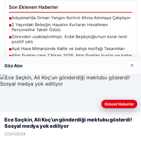
Son Eklenen Haberler
Adıyaman’da Orman Yangını Kontrol Altına Alınmaya Çalışılıyor
■
2 Yaşındaki Bebeğin Hayatını Kurtaran Havalimanı
■
Personeline Takdir Ödülü
Görevden uzaklaştırılmıştı. Erdal Beşikçioğlu’nun esrar testi
■
pozitif çıktı
Açık Hava Mimarisinde Kalite ve bahçe mutfağı Tasarımları
■
Altın fiyatları canlı 7 Nisan 2026: Altın fiyatları bugün ne kadar
■
oldu?
×
Göz Atın
Güncel
Güncel Haberler
Web sitemizi nasıl kullandığınızı daha iyi anlayabilmek,
deneyiminizi kişiselleştirmek ve geliştirmek amacıyla çerezler
Ece Seçkin, Ali Koç'un gönderdiği mektubu gösterdi!
06/08/2026
kullanıyoruz.
Çerez Politikamız
Sosyal medya yok ediliyor
Adıyaman’da Orman Yangını Kontrol Altına Alınmaya
Reddet
Kabul Et
Çalışılıyor
27/07/2024