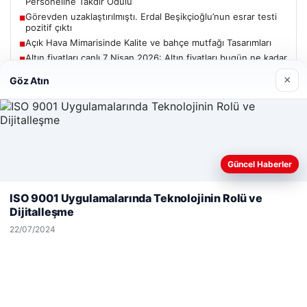
Personeline Takdir Ödülü
Görevden uzaklaştırılmıştı. Erdal Beşikçioğlu’nun esrar testi
■
pozitif çıktı
Açık Hava Mimarisinde Kalite ve bahçe mutfağı Tasarımları
■
Altın fiyatları canlı 7 Nisan 2026: Altın fiyatları bugün ne kadar
■
oldu?
×
Göz Atın
Güncel
Güncel Haberler
Web sitemizi nasıl kullandığınızı daha iyi anlayabilmek,
deneyiminizi kişiselleştirmek ve geliştirmek amacıyla çerezler
ISO 9001 Uygulamalarında Teknolojinin Rolü ve
06/08/2026
kullanıyoruz.
Çerez Politikamız
Dijitalleşme
Adıyaman’da Orman Yangını Kontrol Altına Alınmaya
Reddet
Kabul Et
Çalışılıyor
22/07/2024