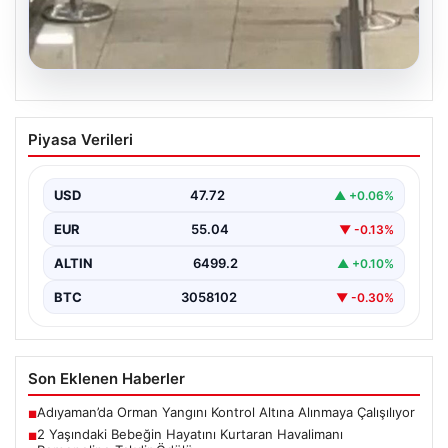
05.08.2026
2 Yaşındaki Bebeğin Hayatını Kurtaran
Piyasa Verileri
Havalimanı Personeline Takdir Ödülü
İstanbul Sabiha Gökçen Havalimanı’nda gerçekleşen
olayda, ailesiyle seyahat eden 2 yaşındaki Liam adlı
USD
47.72
▲ +0.06%
bebeğin…
EUR
55.04
▼ -0.13%
ALTIN
6499.2
▲ +0.10%
BTC
3058102
▼ -0.30%
Son Eklenen Haberler
Adıyaman’da Orman Yangını Kontrol Altına Alınmaya Çalışılıyor
■
2 Yaşındaki Bebeğin Hayatını Kurtaran Havalimanı
■