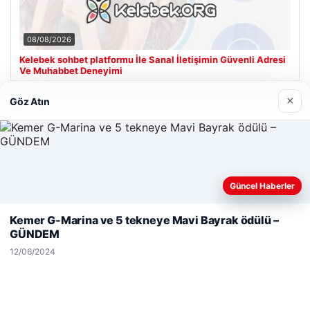
08/08/2026
Kelebek sohbet platformu İle Sanal İletişimin Güvenli Adresi
Ve Muhabbet Deneyimi
×
Göz Atın
Son Eklenen Firmalar
Güncel Haberler
Web sitemizi nasıl kullandığınızı daha iyi anlayabilmek,
deneyiminizi kişiselleştirmek ve geliştirmek amacıyla çerezler
Kemer G-Marina ve 5 tekneye Mavi Bayrak ödülü –
kullanıyoruz.
Çerez Politikamız
GÜNDEM
Reddet
Kabul Et
12/06/2024