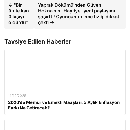
← ''Bir
Yaprak Dökümü'nden Güven
ünite kan
Hokna'nın “Hayriye” yeni paylaşımı
3 kişiyi
şaşırttı! Oyuncunun ince fiziği dikkat
öldürdü''
çekti →
Tavsiye Edilen Haberler
11/12/2025
2026’da Memur ve Emekli Maaşları: 5 Aylık Enflasyon
Farkı Ne Getirecek?