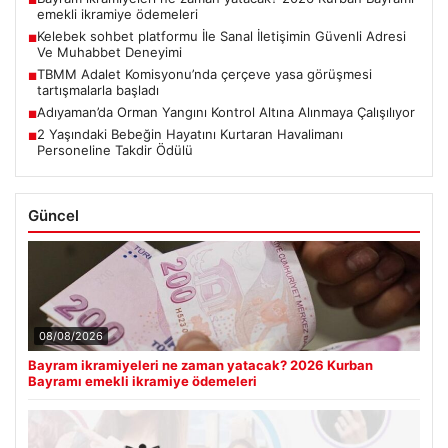
emekli ikramiye ödemeleri
Kelebek sohbet platformu İle Sanal İletişimin Güvenli Adresi
■
Ve Muhabbet Deneyimi
TBMM Adalet Komisyonu’nda çerçeve yasa görüşmesi
■
tartışmalarla başladı
Adıyaman’da Orman Yangını Kontrol Altına Alınmaya Çalışılıyor
■
2 Yaşındaki Bebeğin Hayatını Kurtaran Havalimanı
■
Personeline Takdir Ödülü
Güncel
08/08/2026
Bayram ikramiyeleri ne zaman yatacak? 2026 Kurban
Bayramı emekli ikramiye ödemeleri