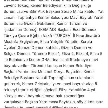
Levent Tokaç, Kemer Belediyesi İklim Değişikliği
Sorumlusu ve Sıfır Atık Başkanı Serap Minta katıldı. Yat
Limanı. Toplantıya Kemer Belediyesi Mavi Bayrak Yerel
Sorumlusu Gizem Gökdemir, Kemer Turizm ve
İşadamları Derneği (KEMİAD) Başkanı Rıza Sönmez,
Türkiye Çevre Eğitim Vakfı (TÜRÇEV) İl Koordinatörü
Mustafa Ergiydiren, Eliza Yatçılık Yönetim Kurulu
Üyeleri Gamze Demen katıldı. , Gizem Demen ve
Selçuk Demen. Törende Eliza 1, Eliza 2, Eliza 4, Eliza 5
ile Bojnice ve Kemer G-Marina isimli 5 tekneye mavi
bayrak verildi. Törende konuşan Kemer Belediye
Başkan Yardımcısı Mehmet Derya Baytekin, Kemer
Belediye Başkanı Necati Topaloğlu'nun selamlarını
getirerek, Kemer G-Marina'yı ve mavi bayrak alan 5
tekneyi tebrik ettiğini söyledi. Eliza Yatçılık'ın 4 yıl
süreyle mavi bayrak almaya hak kazandığını
vurgulayan Başkan Yardımcısı Baytekin, şöyle konuştu:
“İnşallah bu mavi bayrak ödülleri daha da