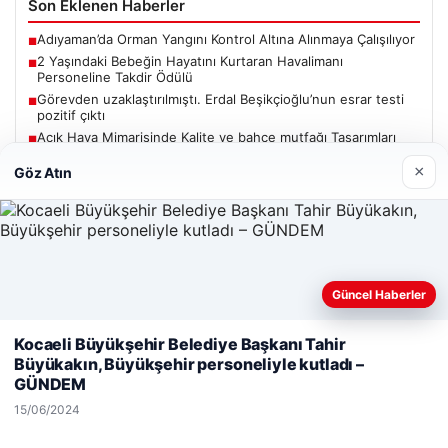
Son Eklenen Haberler
Adıyaman’da Orman Yangını Kontrol Altına Alınmaya Çalışılıyor
■
2 Yaşındaki Bebeğin Hayatını Kurtaran Havalimanı
■
Personeline Takdir Ödülü
Görevden uzaklaştırılmıştı. Erdal Beşikçioğlu’nun esrar testi
■
pozitif çıktı
Açık Hava Mimarisinde Kalite ve bahçe mutfağı Tasarımları
■
Altın fiyatları canlı 7 Nisan 2026: Altın fiyatları bugün ne kadar
■
×
Göz Atın
oldu?
Güncel
Güncel Haberler
Web sitemizi nasıl kullandığınızı daha iyi anlayabilmek,
Kocaeli Büyükşehir Belediye Başkanı Tahir
deneyiminizi kişiselleştirmek ve geliştirmek amacıyla çerezler
Büyükakın, Büyükşehir personeliyle kutladı –
06/08/2026
kullanıyoruz.
Çerez Politikamız
GÜNDEM
Adıyaman’da Orman Yangını Kontrol Altına Alınmaya
Reddet
Kabul Et
Çalışılıyor
15/06/2024