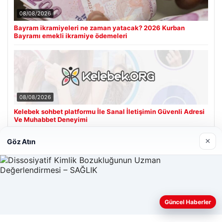
08/08/2026
Bayram ikramiyeleri ne zaman yatacak? 2026 Kurban
Bayramı emekli ikramiye ödemeleri
08/08/2026
Kelebek sohbet platformu İle Sanal İletişimin Güvenli Adresi
Ve Muhabbet Deneyimi
×
Göz Atın
Son Eklenen Firmalar
Güncel Haberler
Web sitemizi nasıl kullandığınızı daha iyi anlayabilmek,
deneyiminizi kişiselleştirmek ve geliştirmek amacıyla çerezler