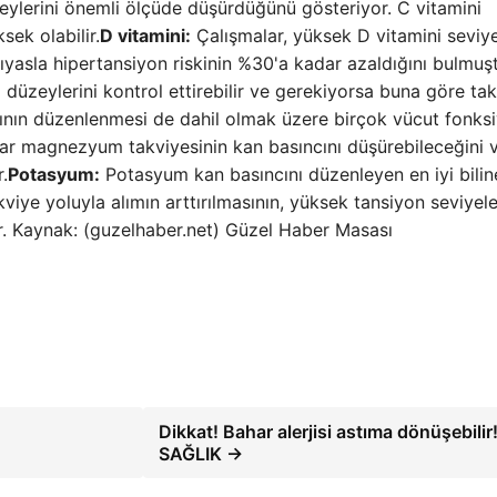
zeylerini önemli ölçüde düşürdüğünü gösteriyor. C vitamini
sek olabilir.
D vitamini:
Çalışmalar, yüksek D vitamini seviy
kıyasla hipertansiyon riskinin %30'a kadar azaldığını bulmuşt
 düzeylerini kontrol ettirebilir ve gerekiyorsa buna göre ta
nın düzenlenmesi de dahil olmak üzere birçok vücut fonks
malar magnezyum takviyesinin kan basıncını düşürebileceğini 
.
Potasyum:
Potasyum kan basıncını düzenleyen en iyi bilin
kviye yoluyla alımın arttırılmasının, yüksek tansiyon seviyele
r. Kaynak: (guzelhaber.net) Güzel Haber Masası
Dikkat! Bahar alerjisi astıma dönüşebilir!
SAĞLIK →