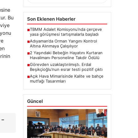
esine
ur. Bu
Son Eklenen Haberler
kviye
TBMM Adalet Komisyonu’nda çerçeve
■
iyonu
yasa görüşmesi tartışmalarla başladı
ve
Adıyaman’da Orman Yangını Kontrol
■
Altına Alınmaya Çalışılıyor
en
2 Yaşındaki Bebeğin Hayatını Kurtaran
■
rinin
Havalimanı Personeline Takdir Ödülü
Görevden uzaklaştırılmıştı. Erdal
■
Beşikçioğlu’nun esrar testi pozitif çıktı
Açık Hava Mimarisinde Kalite ve bahçe
■
mutfağı Tasarımları
Güncel
 –