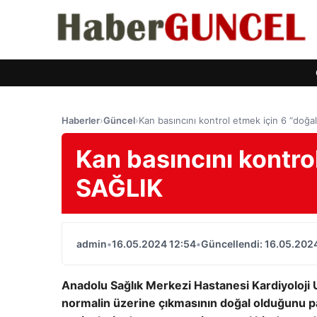
Haberler
›
Güncel
›
Kan basıncını kontrol etmek için 6 “doğa
Kan basıncını kontro
SAĞLIK
admin
•
16.05.2024 12:54
•
Güncellendi: 16.05.202
Anadolu Sağlık Merkezi Hastanesi Kardiyoloji U
normalin üzerine çıkmasının doğal olduğunu pay