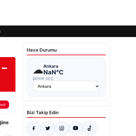
ı
Hava Durumu
 –
☁
Ankara
NaN°C
ŞEHIR SEÇ
rest
Bizi Takip Edin
ğine