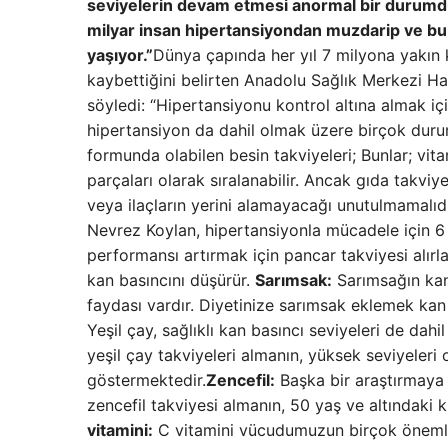
seviyelerin devam etmesi anormal bir durumdu
milyar insan hipertansiyondan muzdarip ve bu in
yaşıyor.”
Dünya çapında her yıl 7 milyona yakın k
kaybettiğini belirten Anadolu Sağlık Merkezi Ha
söyledi: “Hipertansiyonu kontrol altına almak için
hipertansiyon da dahil olmak üzere birçok durumu
formunda olabilen besin takviyeleri; Bunlar; vita
parçaları olarak sıralanabilir. Ancak gıda takviye
veya ilaçların yerini alamayacağı unutulmamalıd
Nevrez Koylan, hipertansiyonla mücadele için 6 b
performansı artırmak için pancar takviyesi alırla
kan basıncını düşürür.
Sarımsak:
Sarımsağın kan 
faydası vardır. Diyetinize sarımsak eklemek kan
Yeşil çay, sağlıklı kan basıncı seviyeleri de dahil
yeşil çay takviyeleri almanın, yüksek seviyeleri
göstermektedir.
Zencefil:
Başka bir araştırmaya
zencefil takviyesi almanın, 50 yaş ve altındaki k
vitamini:
C vitamini vücudumuzun birçok önemli 