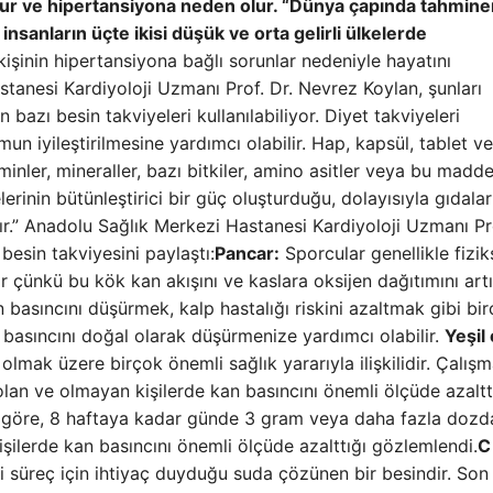
r ve hipertansiyona neden olur. “Dünya çapında tahmine
sanların üçte ikisi düşük ve orta gelirli ülkelerde
işinin hipertansiyona bağlı sorunlar nedeniyle hayatını
stanesi Kardiyoloji Uzmanı Prof. Dr. Nevrez Koylan, şunları
 bazı besin takviyeleri kullanılabiliyor. Diyet takviyeleri
n iyileştirilmesine yardımcı olabilir. Hap, kapsül, tablet ve
minler, mineraller, bazı bitkiler, amino asitler veya bu madde
lerinin bütünleştirici bir güç oluşturduğu, dolayısıyla gıdalar
ır.” Anadolu Sağlık Merkezi Hastanesi Kardiyoloji Uzmanı Pro
esin takviyesini paylaştı:
Pancar:
Sporcular genellikle fizik
r çünkü bu kök kan akışını ve kaslara oksijen dağıtımını artı
basıncını düşürmek, kalp hastalığı riskini azaltmak gibi bi
 basıncını doğal olarak düşürmenize yardımcı olabilir.
Yeşil 
 olmak üzere birçok önemli sağlık yararıyla ilişkilidir. Çalışm
 olan ve olmayan kişilerde kan basıncını önemli ölçüde azaltt
 göre, 8 haftaya kadar günde 3 gram veya daha fazla dozd
işilerde kan basıncını önemli ölçüde azalttığı gözlemlendi.
C
süreç için ihtiyaç duyduğu suda çözünen bir besindir. Son