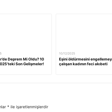
5
10/12/2025
ir’de Deprem Mi Oldu? 10
Eşini öldürmesini engelleme
2025’teki Son Gelişmeler!
çalışan kadının feci akıbeti
nlar
*
ile işaretlenmişlerdir