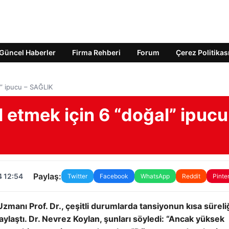
Güncel Haberler
Firma Rehberi
Forum
Çerez Politikas
l” ipucu – SAĞLIK
l etmek için 6 “doğal” ipucu
Paylaş:
4 12:54
Twitter
Facebook
WhatsApp
Reddit
Pinte
zmanı Prof. Dr., çeşitli durumlarda tansiyonun kısa süreli
laştı. Dr. Nevrez Koylan, şunları söyledi: “Ancak yüksek